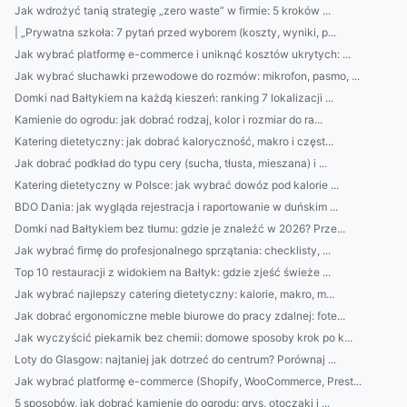
Jak wdrożyć tanią strategię „zero waste” w firmie: 5 kroków ...
| „Prywatna szkoła: 7 pytań przed wyborem (koszty, wyniki, p...
Jak wybrać platformę e-commerce i uniknąć kosztów ukrytych: ...
Jak wybrać słuchawki przewodowe do rozmów: mikrofon, pasmo, ...
Domki nad Bałtykiem na każdą kieszeń: ranking 7 lokalizacji ...
Kamienie do ogrodu: jak dobrać rodzaj, kolor i rozmiar do ra...
Katering dietetyczny: jak dobrać kaloryczność, makro i częst...
Jak dobrać podkład do typu cery (sucha, tłusta, mieszana) i ...
Katering dietetyczny w Polsce: jak wybrać dowóz pod kalorie ...
BDO Dania: jak wygląda rejestracja i raportowanie w duńskim ...
Domki nad Bałtykiem bez tłumu: gdzie je znaleźć w 2026? Prze...
Jak wybrać firmę do profesjonalnego sprzątania: checklisty, ...
Top 10 restauracji z widokiem na Bałtyk: gdzie zjeść świeże ...
Jak wybrać najlepszy catering dietetyczny: kalorie, makro, m...
Jak dobrać ergonomiczne meble biurowe do pracy zdalnej: fote...
Jak wyczyścić piekarnik bez chemii: domowe sposoby krok po k...
Loty do Glasgow: najtaniej jak dotrzeć do centrum? Porównaj ...
Jak wybrać platformę e-commerce (Shopify, WooCommerce, Prest...
5 sposobów, jak dobrać kamienie do ogrodu: grys, otoczaki i ...