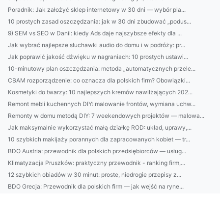
Poradnik: Jak założyć sklep internetowy w 30 dni — wybór pla...
10 prostych zasad oszczędzania: jak w 30 dni zbudować „podus...
9) SEM vs SEO w Danii: kiedy Ads daje najszybsze efekty dla ...
Jak wybrać najlepsze słuchawki audio do domu i w podróży: pr...
Jak poprawić jakość dźwięku w nagraniach: 10 prostych ustawi...
10-minutowy plan oszczędzania: metoda „automatycznych przele...
CBAM rozporządzenie: co oznacza dla polskich firm? Obowiązki...
Kosmetyki do twarzy: 10 najlepszych kremów nawilżających 202...
Remont mebli kuchennych DIY: malowanie frontów, wymiana uchw...
Remonty w domu metodą DIY: 7 weekendowych projektów — malowa...
Jak maksymalnie wykorzystać małą działkę ROD: układ, uprawy,...
10 szybkich makijaży porannych dla zapracowanych kobiet — tr...
BDO Austria: przewodnik dla polskich przedsiębiorców — usług...
Klimatyzacja Pruszków: praktyczny przewodnik - ranking firm,...
12 szybkich obiadów w 30 minut: proste, niedrogie przepisy z...
BDO Grecja: Przewodnik dla polskich firm — jak wejść na ryne...
10 składników, które musisz znać w kosmetykach do twarzy i j...
Klimatyzacja w Pruszkowie: ranking firm, ceny montażu, opini...