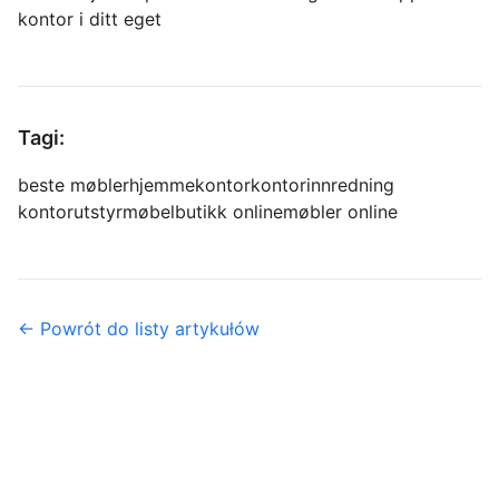
kontor i ditt eget
Tagi:
beste møbler
hjemmekontor
kontorinnredning
kontorutstyr
møbelbutikk online
møbler online
← Powrót do listy artykułów