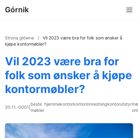
Górnik
Strona główna
/
Vil 2023 være bra for folk som ønsker å
kjøpe kontormøbler?
Vil 2023 være bra for
folk som ønsker å kjøpe
kontormøbler?
beste
hjemmekontor
kontorinnredning
kontorutstyr
mø
30.11.-0001
|
møbler
onl