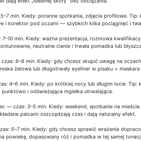
i dają efekt „idealnej skóry” bez obciążania.
 5–7 min
. Kiedy: poranne spotkania, zdjęcia profilowe. Tip:
 i korektor pod oczami — szybkich kilka pociągnięć i twa
: 7–10 min
. Kiedy: ważna prezentacja, rozmowa kwalifikacy
konturowanie, neutralne cienie i trwała pomadka lub błyszc
—
czas: 6–8 min
. Kiedy: gdy chcesz skupić uwagę na oczach
kreska żelowa lub długotrwały eyeliner w pisaku + maskara 
zas: 4–6 min
. Kiedy: po krótkiej nocy lub długim locie. Tip:
 punktowo i odświeżająca mgiełka utrwalająca.
ec
—
czas: 3–5 min
. Kiedy: weekend, spotkanie na mieście
ładane palcami oszczędzają czas i dają naturalny efekt.
zas: 5–7 min
. Kiedy: gdy chcesz sprawić wrażenie dopraco
na powiekę, dopasowany róż i pomadka w tej samej tonacji