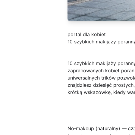
portal dla kobiet
10 szybkich makijaży poran
10 szybkich makijaży poran
zapracowanych kobiet poranny
uniwersalnych trików pozwol
znajdziesz dziesięć prostyc
krótką wskazówkę, kiedy wa
No‑makeup (naturalny)
—
cz