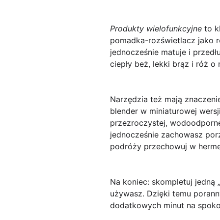
Produkty wielofunkcyjne
to k
pomadka-rozświetlacz jako r
jednocześnie matuje i przedł
ciepły beż, lekki brąz i róż
Narzędzia też mają znaczeni
blender w miniaturowej wersj
przezroczystej, wodoodporne
jednocześnie zachowasz porzą
podróży przechowuj w herme
Na koniec: skompletuj jedną 
używasz. Dzięki temu poranny
dodatkowych minut na spoko