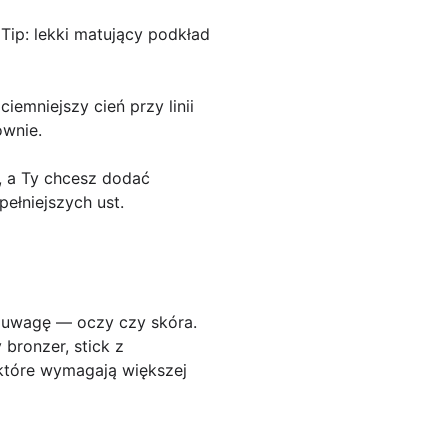
 Tip: lekki matujący podkład
ciemniejszy cień przy linii
ownie.
a, a Ty chcesz dodać
ełniejszych ust.
ć uwagę — oczy czy skóra.
bronzer, stick z
 które wymagają większej