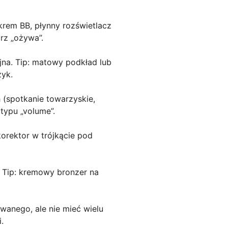
 krem BB, płynny rozświetlacz
rz „ożywa”.
jna. Tip: matowy podkład lub
zyk.
 (spotkanie towarzyskie,
typu „volume”.
 korektor w trójkącie pod
. Tip: kremowy bronzer na
wanego, ale nie mieć wielu
.