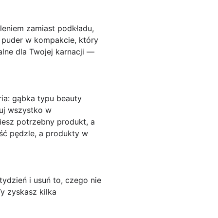
leniem zamiast podkładu,
 puder w kompakcie, który
alne dla Twojej karnacji —
ia: gąbka typu beauty
zuj wszystko w
esz potrzebny produkt, a
yść pędzle, a produkty w
ydzień i usuń to, czego nie
Ty zyskasz kilka