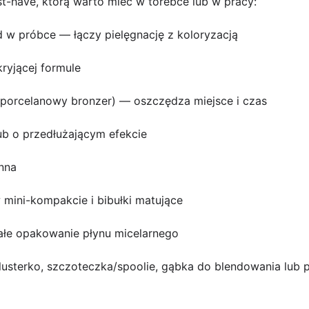
t-have, którą warto mieć w torebce lub w pracy:
d w próbce — łączy pielęgnację z koloryzacją
ryjącej formule
z/porcelanowy bronzer) — oszczędza miejsce i czas
b o przedłużającym efekcie
nna
 mini-kompakcie i bibułki matujące
ałe opakowanie płynu micelarnego
-lusterko, szczoteczka/spoolie, gąbka do blendowania lub 