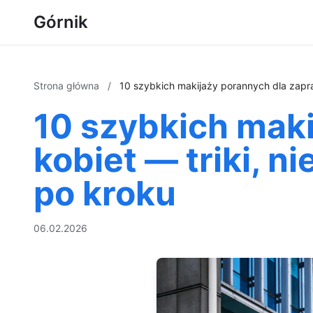
Górnik
Strona główna
/
10 szybkich makijaży porannych dla zapra
10 szybkich mak
kobiet — triki, n
po kroku
06.02.2026