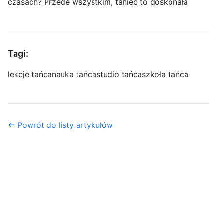
czasach? Przede wszystkim, taniec to doskonała
Tagi:
lekcje tańca
nauka tańca
studio tańca
szkoła tańca
← Powrót do listy artykułów