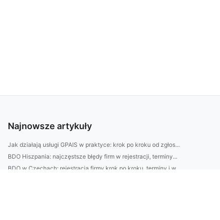
Najnowsze artykuły
Jak działają usługi GPAIS w praktyce: krok po kroku od zgłos...
BDO Hiszpania: najczęstsze błędy firm w rejestracji, terminy...
BDO w Czechach: rejestracja firmy krok po kroku, terminy i w...
Jak przygotować działkę ROD do sezonu: lista prac wiosennych...
Jak zdobyć certyfikaty CBAM? Praktyczny przewodnik: wymagani...
Jak wybrać usługę RO e-Transport? Porównaj trasy, koszt, cza...
Jak zwiększyć plony w ROD bez chemii: 7 prostych trików z ko...