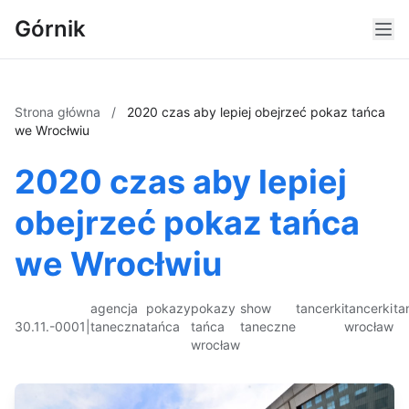
Górnik
Strona główna
/
2020 czas aby lepiej obejrzeć pokaz tańca
we Wrocłwiu
2020 czas aby lepiej
obejrzeć pokaz tańca
we Wrocłwiu
agencja
pokazy
pokazy
show
tancerki
tancerki
ta
30.11.-0001
|
taneczna
tańca
tańca
taneczne
wrocław
wrocław