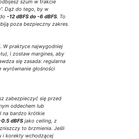
podbijesz szum w trakcie
e”. Dąż do tego, by w
 do
-12 dBFS do -6 dBFS
. To
ybiją poza bezpieczny zakres.
. W praktyce najwygodniej
tu), i zostaw margines, aby
rawdza się zasada: regularna
ze wyrównanie głośności
sz zabezpieczyć się przed
anym oddechem lub
l na bardzo krótkie
 -0.5 dBFS
jako ceiling, z
niszczy to brzmienia. Jeśli
nu i korekty wchodzącej