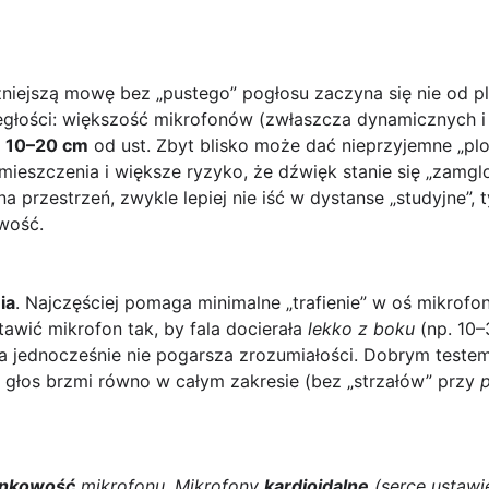
niejszą mowę bez „pustego” pogłosu zaczyna się nie od pl
dległości: większość mikrofonów (zwłaszcza dynamicznych
.
10–20 cm
od ust. Zbyt blisko może dać nieprzyjemne „plos
mieszczenia i większe ryzyko, że dźwięk stanie się „zamgl
na przestrzeń, zwykle lepiej nie iść w dystanse „studyjne”, 
wość.
ia
. Najczęściej pomaga minimalne „trafienie” w oś mikrofo
tawić mikrofon tak, by fala docierała
lekko z boku
(np. 10–3
, a jednocześnie nie pogarsza zrozumiałości. Dobrym testem
y głos brzmi równo w całym zakresie (bez „strzałów” przy
p
unkowość
mikrofonu. Mikrofony
kardioidalne
(serce ustaw