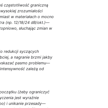
ś częstotliwość graniczną
y wysokiej zrozumiałości
tomiast w materiałach o mocno
tra (np. 12/18/24 dB/okt.)—
topniowo, słuchając zmian w
do redukcji syczących
ybciej, a nagranie brzmi jakby
sz wskazać pasmo problemu—
i intensywność zależą od
 początku (żeby ograniczyć
yczenia jest wyraźnie
/po) i unikanie przesady—