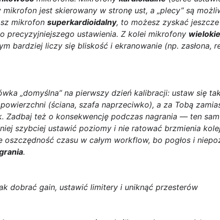
dy mikrofon jest skierowany w stronę ust, a „plecy” są możl
masz mikrofon
superkardioidalny
, to możesz zyskać jeszcze
 precyzyjniejszego ustawienia. Z kolei mikrofony
wieloki
m bardziej liczy się bliskość i ekranowanie (np. zasłona, r
ka „domyślna” na pierwszy dzień kalibracji: ustaw się ta
powierzchni (ściana, szafa naprzeciwko), a za Tobą zamias
k. Zadbaj też o konsekwencję podczas nagrania — ten sam 
iej szybciej ustawić poziomy i nie ratować brzmienia kolej
 oszczędność czasu w całym workflow, bo pogłos i niepożą
grania
.
ak dobrać gain, ustawić limitery i uniknąć przesterów