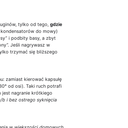
uginów, tylko od tego,
gdzie
 i kondensatorów do mowy)
y” i podbity basy, a zbyt
ony”. Jeśli nagrywasz w
tylko trzymać się bliższego
nu: zamiast kierować kapsułę
0° od osi). Taki ruch potrafi
 jest nagranie krótkiego
/
b
i bez ostrego syknięcia
ienia w większości domowych