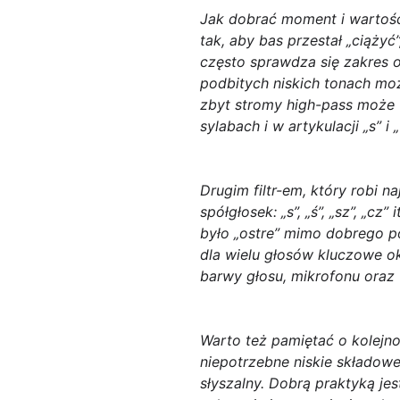
Jak dobrać moment i wartość
tak, aby bas przestał „ciążyć
często sprawdza się zakres 
podbitych niskich tonach może
zbyt stromy high-pass może 
sylabach i w artykulacji „s” i „t
Drugim filtr-em, który robi n
spółgłosek: „s”, „ś”, „sz”, „c
było „ostre” mimo dobrego p
dla wielu głosów kluczowe ok
barwy głosu, mikrofonu oraz t
Warto też pamiętać o
kolejno
niepotrzebne niskie składowe
słyszalny. Dobrą praktyką je