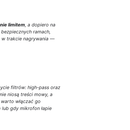
nie limitem
, a dopiero na
 w bezpiecznych ramach,
ów w trakcie nagrywania —
cie filtrów:
high-pass
oraz
nie niosą treści mowy, a
e warto włączać go
 lub gdy mikrofon łapie