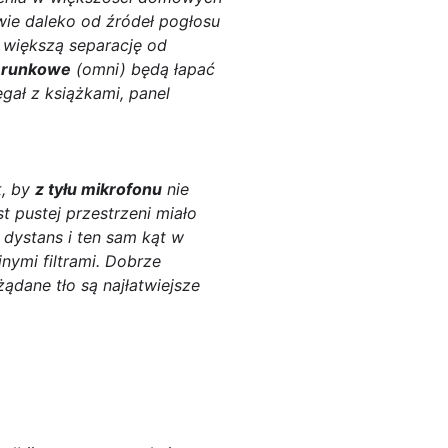
iwie daleko od źródeł pogłosu
 większą separację od
erunkowe
(omni) będą łapać
egał z książkami, panel
k, by
z tyłu mikrofonu
nie
t pustej przestrzeni miało
dystans i ten sam kąt w
nymi filtrami. Dobrze
dane tło są najłatwiejsze