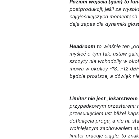
Poziom wejścia (gain) to fu
postprodukcji; jeśli za wysok
najgłośniejszych momentach 
daje zapas dla dynamiki głos
Headroom
to właśnie ten „o
myśleć o tym tak: ustaw gain
szczyty nie wchodziły w oko
mowa w okolicy
-18…-12 dB
będzie prostsze, a dźwięk nie
Limiter nie jest „lekarstwem 
przypadkowym przesterem: n
przesunięciem ust bliżej kaps
dotknięcia progu, a nie na s
wolniejszym zachowaniem atak
limiter pracuje ciągle, to z