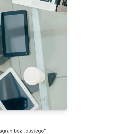
nagrań bez „pustego”