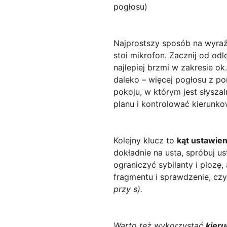
pogłosu)
Najprostszy sposób na wyraź
stoi mikrofon. Zacznij od o
najlepiej brzmi w zakresie ok
daleko – więcej pogłosu z po
pokoju, w którym jest słyszal
planu i kontrolować kierunko
Kolejny klucz to
kąt ustawien
dokładnie na usta, spróbuj us
ograniczyć sybilanty i plozę
fragmentu i sprawdzenie, cz
przy
s
).
Warto też wykorzystać
kier