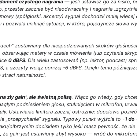
ndament czystego nagrania
— jeśli ustawisz go za nisko, 
o, przester zacznie być nieodwracalny i nagranie „zgrzytni
mowy (spółgłoski, akcenty) sygnał dochodził mniej więcej
u i pozwala uniknąć sytuacji, w której pojedyncze słowa w
ddech” zostawiany dla niespodziewanych skoków głośności
, obserwując metery w czasie mówienia (lub czytania skryp
lice
0 dBFS
. Dla wielu zastosowań (np. lektor, podcast) sp
FS
, a szczyty wciąż poniżej
-6 dBFS
. Dzięki temu późniejs
 straci naturalności.
na zły gain”, ale świetną polisą
. Włącz go wtedy, gdy chce
agłym podniesieniem głosu, stuknięciem w mikrofon, urw
uły. Ustawianie limitera zacznij ostrożnie: docelowo pozwó
tałe „przepychanie” sygnału. Typowy punkt wyjścia to
-1 do
u/olbrzymim dociskiem tylko jeśli masz pewność, że nie z
nak, że gain jest ustawiony zbyt wysoko — wróć do mikrofo