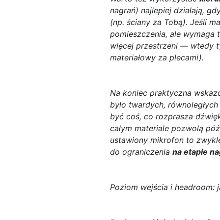
nagrań) najlepiej działają, g
(np. ściany za Tobą). Jeśli 
pomieszczenia, ale wymaga to
więcej przestrzeni — wtedy ty
materiałowy za plecami).
Na koniec praktyczna wskazów
było twardych, równoległych 
być coś, co rozprasza dźwię
całym materiale pozwolą późn
ustawiony mikrofon to zwykle
do ograniczenia
na etapie na
Poziom wejścia i headroom: j