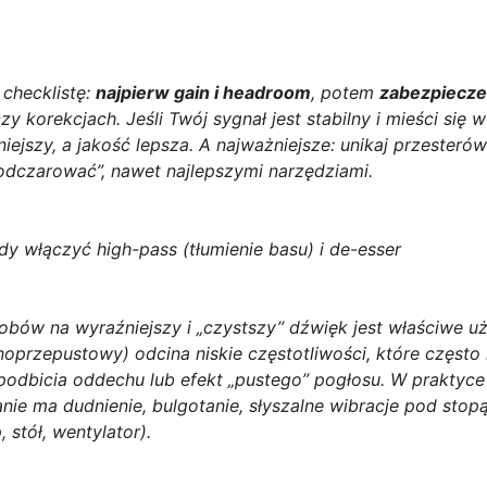
checklistę:
najpierw gain i headroom
, potem
zabezpiecze
y korekcjach. Jeśli Twój sygnał jest stabilny i mieści się
niejszy, a jakość lepsza. A najważniejsze: unikaj przester
 „odczarować”, nawet najlepszymi narzędziami.
iedy włączyć high-pass (tłumienie basu) i de-esser
ów na wyraźniejszy i „czystszy” dźwięk jest właściwe uży
órnoprzepustowy) odcina niskie częstotliwości, które często 
 podbicia oddechu lub efekt „pustego” pogłosu. W praktyc
nie ma dudnienie, bulgotanie, słyszalne wibracje pod stopą
 stół, wentylator).