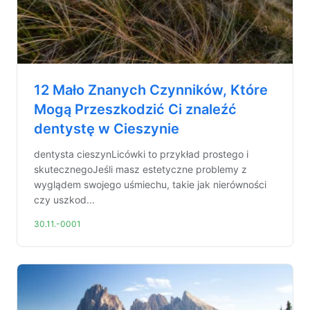
12 Mało Znanych Czynników, Które
Mogą Przeszkodzić Ci znaleźć
dentystę w Cieszynie
dentysta cieszynLicówki to przykład prostego i
skutecznegoJeśli masz estetyczne problemy z
wyglądem swojego uśmiechu, takie jak nierówności
czy uszkod...
30.11.-0001