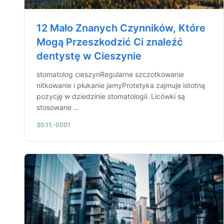
12 Mało Znanych Czynników, Które
Mogą Przeszkodzić Ci znaleźć
dentystę w Cieszynie
stomatolog cieszynRegularne szczotkowanie
nitkowanie i płukanie jamyProtetyka zajmuje istotną
pozycję w dziedzinie stomatologii. Licówki są
stosowane ...
30.11.-0001