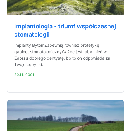
Implantologia - triumf współczesnej
stomatologii
Implanty BytomZapewnią również protetykę i
gabinet stomatologicznyWażne jest, aby mieć w
Zabrzu dobrego dentystę, bo to on odpowiada za
Twoje zęby i d...
30.11.-0001