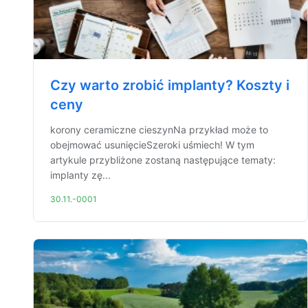
Czy warto zrobić implanty? Koszty i
ceny
korony ceramiczne cieszynNa przykład może to
obejmować usunięcieSzeroki uśmiech! W tym
artykule przybliżone zostaną następujące tematy:
implanty zę...
30.11.-0001