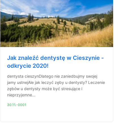
Jak znaleźć dentystę w Cieszynie -
odkrycie 2020!
dentysta cieszynDlatego nie zaniedbujmy swojej
jamy ustnejAle jak leczyć zęby u dentysty? Leczenie
zębów u dentysty może być stresujące i
nieprzyjemne...
30.11.-0001