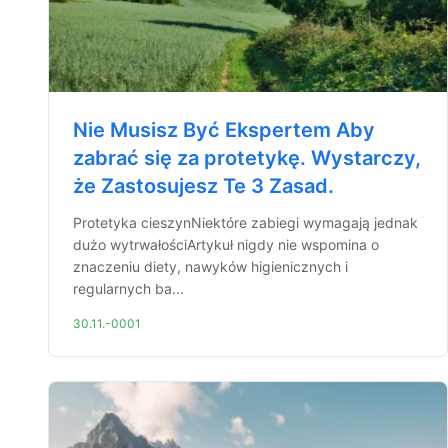
Nie Musisz Być Ekspertem Aby
zabrać się za protetykę. Wystarczy,
że Zastosujesz Te 3 Zasad.
Protetyka cieszynNiektóre zabiegi wymagają jednak
dużo wytrwałościArtykuł nigdy nie wspomina o
znaczeniu diety, nawyków higienicznych i
regularnych ba...
30.11.-0001