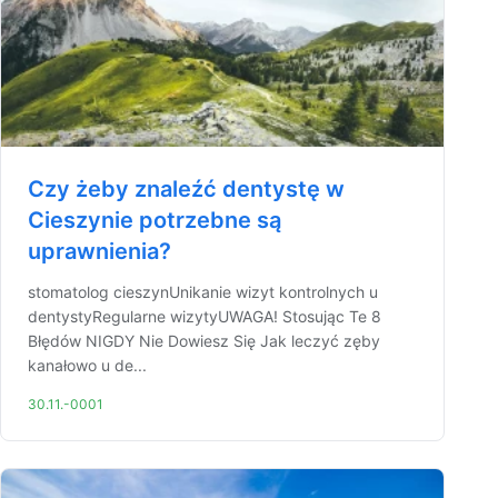
Czy żeby znaleźć dentystę w
Cieszynie potrzebne są
uprawnienia?
stomatolog cieszynUnikanie wizyt kontrolnych u
dentystyRegularne wizytyUWAGA! Stosując Te 8
Błędów NIGDY Nie Dowiesz Się Jak leczyć zęby
kanałowo u de...
30.11.-0001