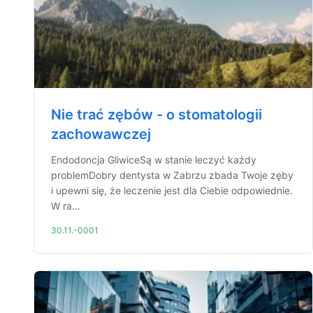
Nie trać zębów - o stomatologii
zachowawczej
Endodoncja GliwiceSą w stanie leczyć każdy
problemDobry dentysta w Zabrzu zbada Twoje zęby
i upewni się, że leczenie jest dla Ciebie odpowiednie.
W ra...
30.11.-0001