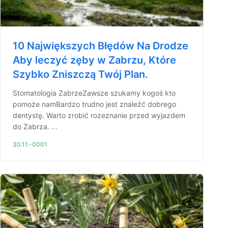
10 Największych Błędów Na Drodze
Aby leczyć zęby w Zabrzu, Które
Szybko Zniszczą Twój Plan.
Stomatologia ZabrzeZawsze szukamy kogoś kto
pomoże namBardzo trudno jest znaleźć dobrego
dentystę. Warto zrobić rozeznanie przed wyjazdem
do Zabrza. ...
30.11.-0001