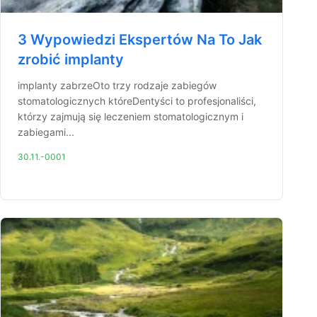
3 Wypowiedzi Ekspertów Na To Jak
zrobić implanty
implanty zabrzeOto trzy rodzaje zabiegów
stomatologicznych któreDentyści to profesjonaliści,
którzy zajmują się leczeniem stomatologicznym i
zabiegami...
30.11.-0001