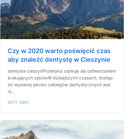
Czy w 2020 warto poświęcić czas
aby znaleźć dentystę w Cieszynie
dentysta cieszynProtetyka zajmuje się odtwarzaniem
brakujących zębówW dzisiejszych czasach, dostęp
do wysokiej jakości zabiegów dentystycznych jest
ni...
30.11.-0001