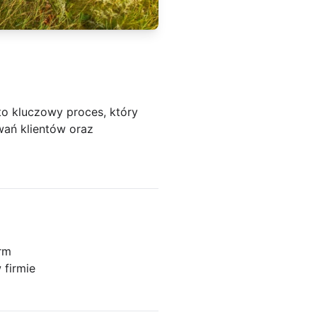
to kluczowy proces, który
wań klientów oraz
irm
 firmie