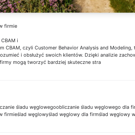
w firmie
 CBAM i
am CBAM, czyli Customer Behavior Analysis and Modeling, 
zumieć i obsłużyć swoich klientów. Dzięki analizie zacho
 firmy mogą tworzyć bardziej skuteczne stra
iczanie śladu węglowego
obliczanie śladu węglowego dla f
w firmie
ślad węglowy
ślad węglowy dla firm
ślad węglowy w