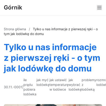
Górnik
Strona główna
/
Tylko u nas informacje z pierwszej ręki - o
tym jak lodówkę do domu
Tylko u nas informacje
z pierwszej ręki - o tym
jak lodówkę do domu
ile
jak myć
jak ustawić
jak
problemy
rozmr
prądu
lodówkę
temperaturę
wybrać
z
lodów
30.11.-0001
|
pobiera
w lodówce
lodówkę
lodówką
lodówka