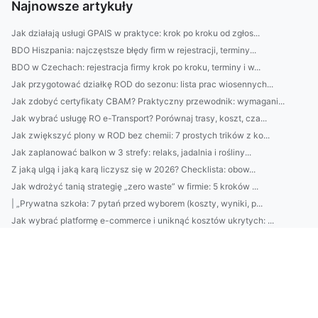
Najnowsze artykuły
Jak działają usługi GPAIS w praktyce: krok po kroku od zgłos...
BDO Hiszpania: najczęstsze błędy firm w rejestracji, terminy...
BDO w Czechach: rejestracja firmy krok po kroku, terminy i w...
Jak przygotować działkę ROD do sezonu: lista prac wiosennych...
Jak zdobyć certyfikaty CBAM? Praktyczny przewodnik: wymagani...
Jak wybrać usługę RO e-Transport? Porównaj trasy, koszt, cza...
Jak zwiększyć plony w ROD bez chemii: 7 prostych trików z ko...
Jak zaplanować balkon w 3 strefy: relaks, jadalnia i rośliny...
Z jaką ulgą i jaką karą liczysz się w 2026? Checklista: obow...
Jak wdrożyć tanią strategię „zero waste” w firmie: 5 kroków ...
| „Prywatna szkoła: 7 pytań przed wyborem (koszty, wyniki, p...
Jak wybrać platformę e-commerce i uniknąć kosztów ukrytych: ...
Jak wybrać słuchawki przewodowe do rozmów: mikrofon, pasmo, ...
Domki nad Bałtykiem na każdą kieszeń: ranking 7 lokalizacji ...
Kamienie do ogrodu: jak dobrać rodzaj, kolor i rozmiar do ra...
Katering dietetyczny: jak dobrać kaloryczność, makro i częst...
Jak dobrać podkład do typu cery (sucha, tłusta, mieszana) i ...