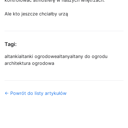
kontrolować atmosferę w naszych wnętrzach.
Ale kto jeszcze chciałby urzą
Tagi:
altanki
altanki ogrodowe
altany
altany do ogrodu
architektura ogrodowa
← Powrót do listy artykułów