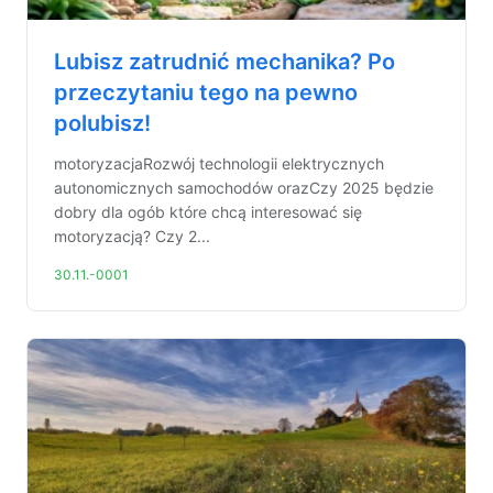
Lubisz zatrudnić mechanika? Po
przeczytaniu tego na pewno
polubisz!
motoryzacjaRozwój technologii elektrycznych
autonomicznych samochodów orazCzy 2025 będzie
dobry dla ogób które chcą interesować się
motoryzacją? Czy 2...
30.11.-0001