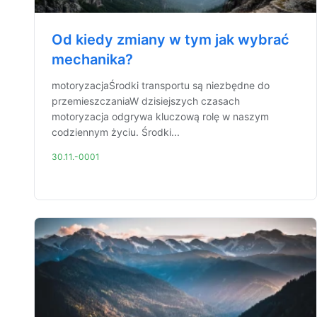
Od kiedy zmiany w tym jak wybrać
mechanika?
motoryzacjaŚrodki transportu są niezbędne do
przemieszczaniaW dzisiejszych czasach
motoryzacja odgrywa kluczową rolę w naszym
codziennym życiu. Środki...
30.11.-0001