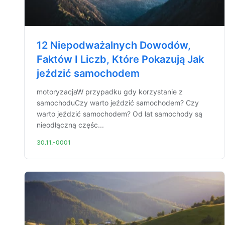
12 Niepodważalnych Dowodów,
Faktów I Liczb, Które Pokazują Jak
jeździć samochodem
motoryzacjaW przypadku gdy korzystanie z
samochoduCzy warto jeździć samochodem? Czy
warto jeździć samochodem? Od lat samochody są
nieodłączną częśc...
30.11.-0001