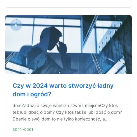
Czy w 2024 warto stworzyć ładny
dom i ogród?
domZadbaj o swoje wnętrza stwórz miejsceCzy ktoś
też lubi dbać o dom? Czy ktoś także lubi dbać o dom?
Dbanie o swój dom to nie tylko konieczność, a...
30.11.-0001