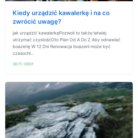
Kiedy urządzić kawalerkę i na co
zwrócić uwagę?
jak urządzić kawalerkęPozwoli to także łatwiej
utrzymać czystośćOto Plan Od A Do Z Aby odnawiać
boazerię W 12 Dni Renowacja boazerii może być
czasochł...
30.11.-0001