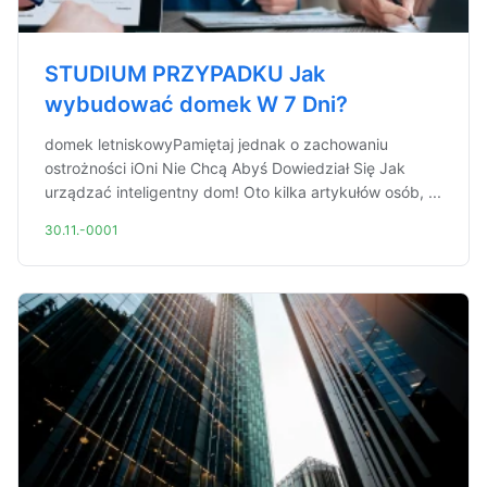
STUDIUM PRZYPADKU Jak
wybudować domek W 7 Dni?
domek letniskowyPamiętaj jednak o zachowaniu
ostrożności iOni Nie Chcą Abyś Dowiedział Się Jak
urządzać inteligentny dom! Oto kilka artykułów osób, ...
30.11.-0001