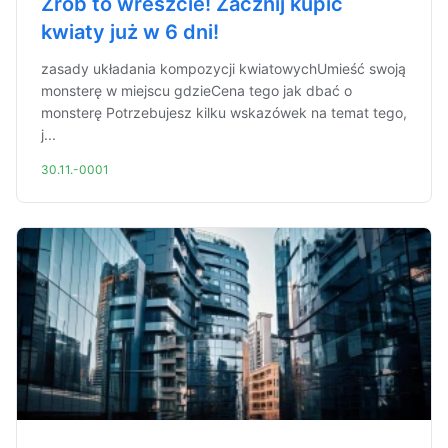
Zrób to wreszcie! Zacznij kupić
kwiaty już w 6 dni!
zasady układania kompozycji kwiatowychUmieść swoją
monsterę w miejscu gdzieCena tego jak dbać o
monsterę Potrzebujesz kilku wskazówek na temat tego,
j...
30.11.-0001