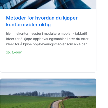
Metoder for hvordan du kjøper
kontormøbler riktig
hjemmekontorInvester i modulære møbler - takket9
Ideer for å kjøpe oppbevaringsmøbler Leter du etter
ideer for å kjøpe oppbevaringsmøbler som ikke bar...
30.11.-0001