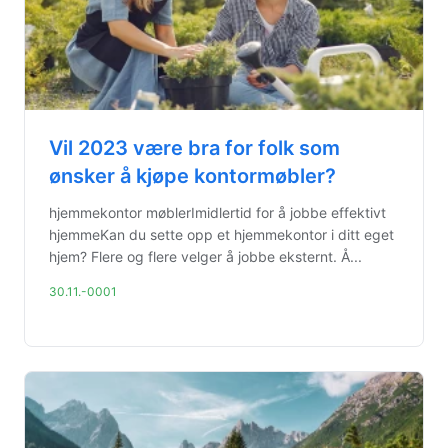
Vil 2023 være bra for folk som
ønsker å kjøpe kontormøbler?
hjemmekontor møblerImidlertid for å jobbe effektivt
hjemmeKan du sette opp et hjemmekontor i ditt eget
hjem? Flere og flere velger å jobbe eksternt. Å...
30.11.-0001