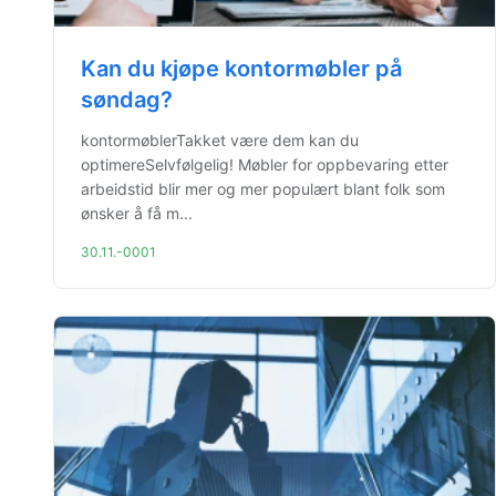
Kan du kjøpe kontormøbler på
søndag?
kontormøblerTakket være dem kan du
optimereSelvfølgelig! Møbler for oppbevaring etter
arbeidstid blir mer og mer populært blant folk som
ønsker å få m...
30.11.-0001