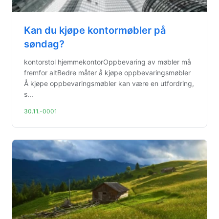
Kan du kjøpe kontormøbler på
søndag?
kontorstol hjemmekontorOppbevaring av møbler må
fremfor altBedre måter å kjøpe oppbevaringsmøbler
Å kjøpe oppbevaringsmøbler kan være en utfordring,
s...
30.11.-0001