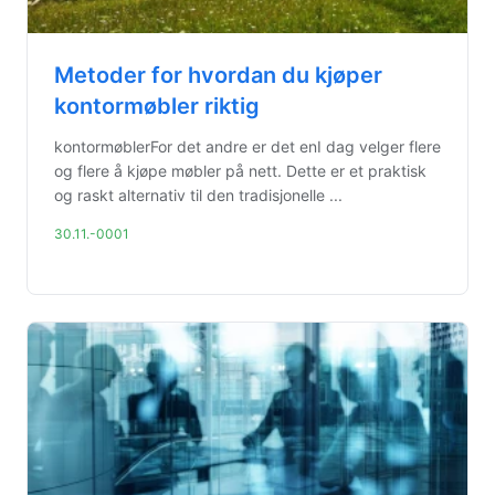
Metoder for hvordan du kjøper
kontormøbler riktig
kontormøblerFor det andre er det enI dag velger flere
og flere å kjøpe møbler på nett. Dette er et praktisk
og raskt alternativ til den tradisjonelle ...
30.11.-0001