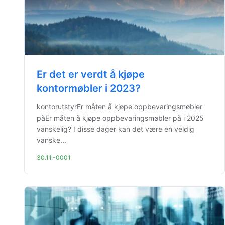
Er det er verdt å kjøpe
kontormøbler i 2023?
kontorutstyrEr måten å kjøpe oppbevaringsmøbler
påEr måten å kjøpe oppbevaringsmøbler på i 2025
vanskelig? I disse dager kan det være en veldig
vanske...
30.11.-0001