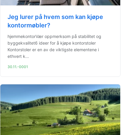
Jeg lurer på hvem som kan kjøpe
kontormøbler?
hjemmekontorVær oppmerksom på stabilitet og
byggekvalitet6 ideer for å kjøpe kontorstoler
Kontorstoler er en av de viktigste elementene i
ethvert k...
30.11.-0001