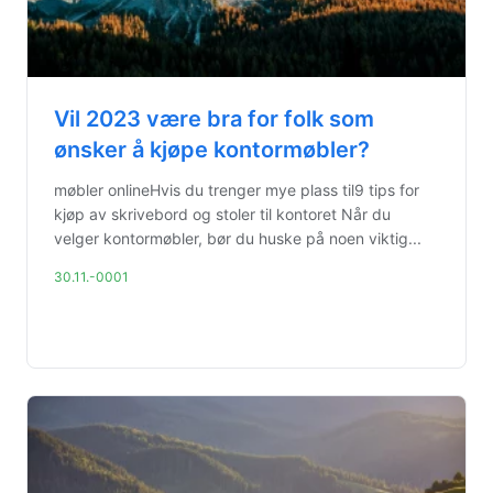
Vil 2023 være bra for folk som
ønsker å kjøpe kontormøbler?
møbler onlineHvis du trenger mye plass til9 tips for
kjøp av skrivebord og stoler til kontoret Når du
velger kontormøbler, bør du huske på noen viktig...
30.11.-0001