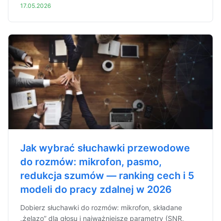
17.05.2026
Jak wybrać słuchawki przewodowe
do rozmów: mikrofon, pasmo,
redukcja szumów — ranking cech i 5
modeli do pracy zdalnej w 2026
Dobierz słuchawki do rozmów: mikrofon, składane
„żelazo” dla głosu i najważniejsze parametry (SNR,