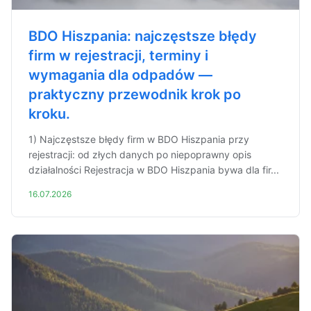
BDO Hiszpania: najczęstsze błędy
firm w rejestracji, terminy i
wymagania dla odpadów —
praktyczny przewodnik krok po
kroku.
1) Najczęstsze błędy firm w BDO Hiszpania przy
rejestracji: od złych danych po niepoprawny opis
działalności Rejestracja w BDO Hiszpania bywa dla fir...
16.07.2026