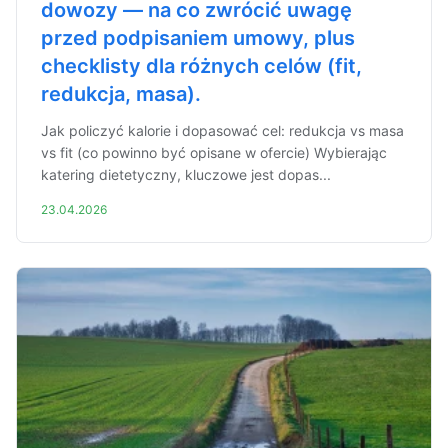
dowozy — na co zwrócić uwagę
przed podpisaniem umowy, plus
checklisty dla różnych celów (fit,
redukcja, masa).
Jak policzyć kalorie i dopasować cel: redukcja vs masa
vs fit (co powinno być opisane w ofercie) Wybierając
katering dietetyczny, kluczowe jest dopas...
23.04.2026