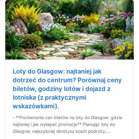
Loty do Glasgow: najtaniej jak
dotrzeć do centrum? Porównaj ceny
biletów, godziny lotów i dojazd z
lotniska (z praktycznymi
wskazówkami).
- **Porównanie cen biletów na loty do Glasgow: gdzie
najtaniej i jak wyłapać promocje** Planując loty do
Glasgow, najszybciej obniżysz koszt podróży,...