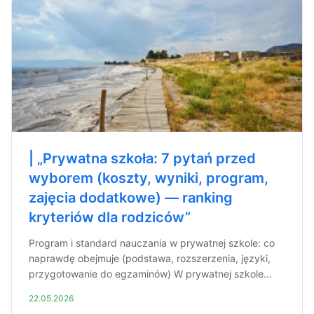
| „Prywatna szkoła: 7 pytań przed
wyborem (koszty, wyniki, program,
zajęcia dodatkowe) — ranking
kryteriów dla rodziców”
Program i standard nauczania w prywatnej szkole: co
naprawdę obejmuje (podstawa, rozszerzenia, języki,
przygotowanie do egzaminów) W prywatnej szkole...
22.05.2026