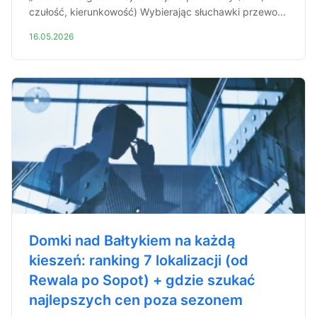
czułość, kierunkowość) Wybierając słuchawki przewo...
16.05.2026
Domki nad Bałtykiem na każdą
kieszeń: ranking 7 lokalizacji (od
Rewala po Sopot) + gdzie szukać
najlepszych cen poza sezonem