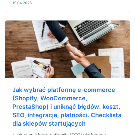
19.04.2026
Jak wybrać platformę e-commerce
(Shopify, WooCommerce,
PrestaShop) i uniknąć błędów: koszt,
SEO, integracje, płatności. Checklista
dla sklepów startujących
- Jak ocenić koszt całkowity (TCO) platformy e-