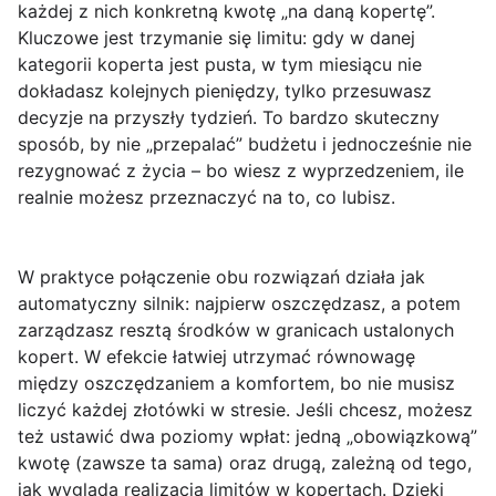
każdej z nich konkretną kwotę „na daną kopertę”.
Kluczowe jest trzymanie się limitu: gdy w danej
kategorii koperta jest pusta, w tym miesiącu nie
dokładasz kolejnych pieniędzy, tylko przesuwasz
decyzje na przyszły tydzień. To bardzo skuteczny
sposób, by nie „przepalać” budżetu i jednocześnie nie
rezygnować z życia – bo wiesz z wyprzedzeniem, ile
realnie możesz przeznaczyć na to, co lubisz.
W praktyce połączenie obu rozwiązań działa jak
automatyczny silnik:
najpierw oszczędzasz
, a potem
zarządzasz resztą środków w granicach ustalonych
kopert. W efekcie łatwiej utrzymać równowagę
między oszczędzaniem a komfortem, bo nie musisz
liczyć każdej złotówki w stresie. Jeśli chcesz, możesz
też ustawić dwa poziomy wpłat: jedną „obowiązkową”
kwotę (zawsze ta sama) oraz drugą, zależną od tego,
jak wygląda realizacja limitów w kopertach. Dzięki