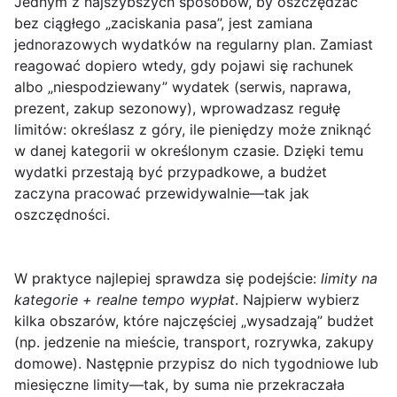
Jednym z najszybszych sposobów, by oszczędzać
bez ciągłego „zaciskania pasa”, jest
zamiana
jednorazowych wydatków na regularny plan
. Zamiast
reagować dopiero wtedy, gdy pojawi się rachunek
albo „niespodziewany” wydatek (serwis, naprawa,
prezent, zakup sezonowy), wprowadzasz
regułę
limitów
: określasz z góry, ile pieniędzy może zniknąć
w danej kategorii w określonym czasie. Dzięki temu
wydatki przestają być przypadkowe, a budżet
zaczyna pracować przewidywalnie—tak jak
oszczędności.
W praktyce najlepiej sprawdza się podejście:
limity na
kategorie + realne tempo wypłat
. Najpierw wybierz
kilka obszarów, które najczęściej „wysadzają” budżet
(np. jedzenie na mieście, transport, rozrywka, zakupy
domowe). Następnie przypisz do nich tygodniowe lub
miesięczne limity—tak, by suma nie przekraczała