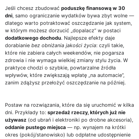
Jeśli chcesz zbudować
poduszkę finansową w 30
dni
, samo ograniczanie wydatków bywa zbyt wolne —
dlatego warto potraktować oszczędzanie jak system,
w którym możesz dorzucić „dopalacz” w postaci
dodatkowego dochodu
. Najlepsze efekty daje
dorabianie
bez obniżania jakości życia
: czyli takie,
które nie zabiera całych weekendów, nie pogarsza
zdrowia i nie wymaga wielkiej zmiany stylu życia. W
praktyce chodzi o szybkie, powtarzalne źródła
wpływów, które zwiększają wpłatę „na automacie”,
zanim zdążysz przełożyć oszczędzanie na później.
Postaw na rozwiązania, które da się uruchomić w kilka
dni. Przykłady to:
sprzedaż rzeczy, których już nie
używasz
(od ubrań i elektroniki po drobne akcesoria),
oddanie pustego miejsca
— np. wynajem na krótki
okres (pokój/stanowisko) lub odpłatne udostępnienie