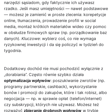
narzędzi sąsiadom, gdy faktycznie ich używasz
rzadko. Jeśli masz umiejętności — nawet podstawowe
— możesz je zamienić w proste zlecenia: korepetycje
online, tłumaczenia, prowadzenie profili w social
media, montaż krótkich materiałów wideo czy pomoc
w obsłudze firmowych spraw (np. porządkowanie baz
danych).
Kluczowe
: wybierz coś, co nie wymaga
ryzykownej inwestycji i da się policzyć w tydzień do
tygodnia.
Dodatkowy dochód nie musi pochodzić wyłącznie z
„dorabiania”. Często równie szybko działa
optymalizacja wpływów
: poszukiwanie zwrotów (np.
programy partnerskie, cashback), wykorzystanie
bonów i promocji do zakupów, które i tak robisz, albo
negocjacja — np. w sprawie opłat (telefon/internet)
czy subskrypcji, których nie używasz. Możesz też
rozważyć
zbieranie drobnych wpływów
w trybie