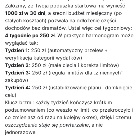
Załóżmy, że Twoja poduszka startowa ma wynieść
1000 zł w 30 dni
, a średni budżet miesięczny (po
stałych kosztach) pozwala na odłożenie części
dochodów bez dramatów. Ustal więc cel tygodniowy:
4 tygodnie po 250 zł
. W praktyce harmonogram może
wyglądać tak:
Tydzień 1:
250 zł (automatyczny przelew +
weryfikacja kategorii wydatków)
Tydzień 2:
250 zł (małe cięcia i korekta limitów)
Tydzień 3:
250 zł (reguła limitów dla „zmiennych”
zakupów)
Tydzień 4:
250 zł (ustabilizowanie planu i domknięcie
celu)
Klucz brzmi: każdy tydzień kończysz krótkim
podsumowaniem (co weszło w limit, co przekroczyło i
co zmieniasz od razu na kolejny okres), dzięki czemu
oszczędzanie staje się powtarzalne
, a nie
jednorazowe.