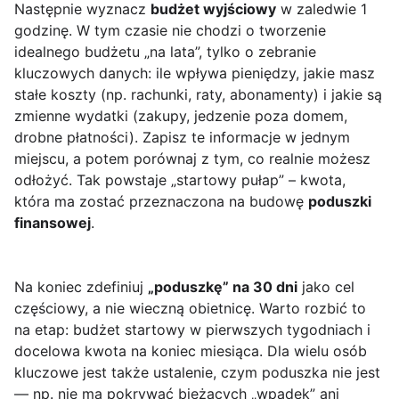
Następnie wyznacz
budżet wyjściowy
w zaledwie 1
godzinę. W tym czasie nie chodzi o tworzenie
idealnego budżetu „na lata”, tylko o zebranie
kluczowych danych: ile wpływa pieniędzy, jakie masz
stałe koszty (np. rachunki, raty, abonamenty) i jakie są
zmienne wydatki (zakupy, jedzenie poza domem,
drobne płatności). Zapisz te informacje w jednym
miejscu, a potem porównaj z tym, co realnie możesz
odłożyć. Tak powstaje „startowy pułap” – kwota,
która ma zostać przeznaczona na budowę
poduszki
finansowej
.
Na koniec zdefiniuj
„poduszkę” na 30 dni
jako cel
częściowy, a nie wieczną obietnicę. Warto rozbić to
na etap: budżet startowy w pierwszych tygodniach i
docelowa kwota na koniec miesiąca. Dla wielu osób
kluczowe jest także ustalenie, czym poduszka nie jest
— np. nie ma pokrywać bieżących „wpadek” ani