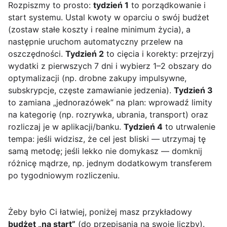
Rozpiszmy to prosto:
tydzień 1
to porządkowanie i
start systemu. Ustal kwoty w oparciu o swój budżet
(zostaw stałe koszty i realne minimum życia), a
następnie uruchom automatyczny przelew na
oszczędności.
Tydzień 2
to cięcia i korekty: przejrzyj
wydatki z pierwszych 7 dni i wybierz 1–2 obszary do
optymalizacji (np. drobne zakupy impulsywne,
subskrypcje, częste zamawianie jedzenia).
Tydzień 3
to zamiana „jednorazówek” na plan: wprowadź limity
na kategorię (np. rozrywka, ubrania, transport) oraz
rozliczaj je w aplikacji/banku.
Tydzień 4
to utrwalenie
tempa: jeśli widzisz, że cel jest bliski — utrzymaj tę
samą metodę; jeśli lekko nie domykasz — domknij
różnicę mądrze, np. jednym dodatkowym transferem
po tygodniowym rozliczeniu.
Żeby było Ci łatwiej, poniżej masz przykładowy
budżet „na start”
(do przepisania na swoje liczby).