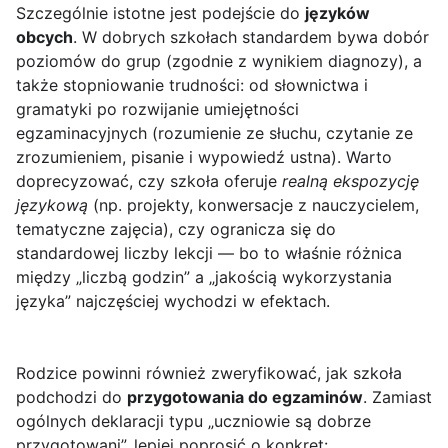
Szczególnie istotne jest podejście do
języków
obcych
. W dobrych szkołach standardem bywa dobór
poziomów do grup (zgodnie z wynikiem diagnozy), a
także stopniowanie trudności: od słownictwa i
gramatyki po rozwijanie umiejętności
egzaminacyjnych (rozumienie ze słuchu, czytanie ze
zrozumieniem, pisanie i wypowiedź ustna). Warto
doprecyzować, czy szkoła oferuje
realną ekspozycję
językową
(np. projekty, konwersacje z nauczycielem,
tematyczne zajęcia), czy ogranicza się do
standardowej liczby lekcji — bo to właśnie różnica
między „liczbą godzin” a „jakością wykorzystania
języka” najczęściej wychodzi w efektach.
Rodzice powinni również zweryfikować, jak szkoła
podchodzi do
przygotowania do egzaminów
. Zamiast
ogólnych deklaracji typu „uczniowie są dobrze
przygotowani”, lepiej poprosić o konkret: