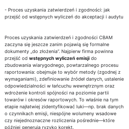
- Proces uzyskania zatwierdzeń i zgodności: jak
przejść od wstępnych wyliczeń do akceptacji i audytu
Proces uzyskania zatwierdzeń i zgodności CBAM
zaczyna się jeszcze zanim pojawią się formalne
dokumenty „do złożenia”. Najpierw firma powinna
przejść od
wstępnych wyliczeń emisji
do
zbudowania wiarygodnego, powtarzalnego procesu
raportowania: obejmuje to wybór metody (zgodnej z
wymaganiami), zdefiniowanie źródeł danych, ustalenie
odpowiedzialności w łańcuchu wewnętrznym oraz
wdrożenie kontroli spójności na poziomie partii
towarów i okresów raportowych. To właśnie na tym
etapie najłatwiej zidentyfikować luki—np. brak danych
o czynnikach emisji, niespójne wolumeny wsadowe
czy niejednoznaczne rozliczenia pośrednie—które
później generują ryzyko korekt.