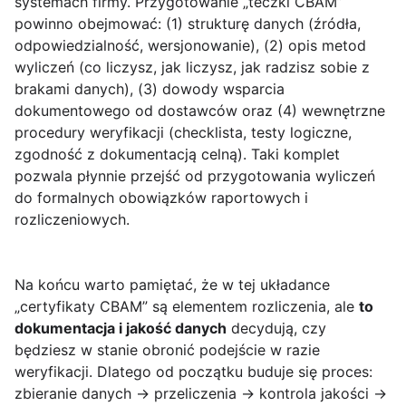
systemach firmy. Przygotowanie „teczki CBAM”
powinno obejmować: (1) strukturę danych (źródła,
odpowiedzialność, wersjonowanie), (2) opis metod
wyliczeń (co liczysz, jak liczysz, jak radzisz sobie z
brakami danych), (3) dowody wsparcia
dokumentowego od dostawców oraz (4) wewnętrzne
procedury weryfikacji (checklista, testy logiczne,
zgodność z dokumentacją celną). Taki komplet
pozwala płynnie przejść od przygotowania wyliczeń
do formalnych obowiązków raportowych i
rozliczeniowych.
Na końcu warto pamiętać, że w tej układance
„certyfikaty CBAM” są elementem rozliczenia, ale
to
dokumentacja i jakość danych
decydują, czy
będziesz w stanie obronić podejście w razie
weryfikacji. Dlatego od początku buduje się proces:
zbieranie danych → przeliczenia → kontrola jakości →