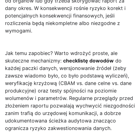
od organów lub gdy trzeba skorygować raport za
dany okres. W konsekwencji rośnie ryzyko korekt i
potencjalnych konsekwencji finansowych, jeśli
rozliczenia będą niekompletne albo niezgodne z
wymogami.
Jak temu zapobiec? Warto wdrożyć proste, ale
skuteczne mechanizmy:
checklistę dowodów
do
każdej paczki danych, wersjonowanie źródeł (żeby
zawsze wiadomo było, co było podstawą wyliczeń),
weryfikację krzyżową (CBAM vs. dane celne vs. dane
produkcyjne) oraz testy spójności na poziomie
wolumenów i parametrów. Regularne przeglądy przed
złożeniem raportu pozwalają wychwycić niezgodności
zanim trafią do urzędowej komunikacji, a dobrze
udokumentowana ścieżka audytowa znacząco
ogranicza ryzyko zakwestionowania danych.