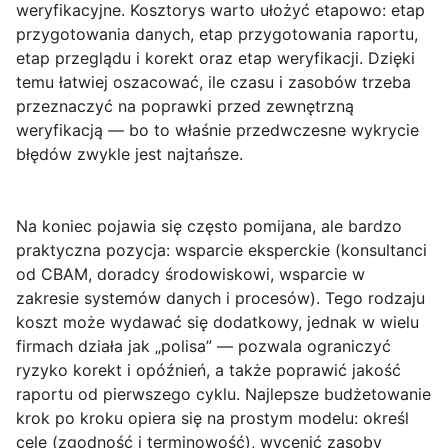
weryfikacyjne. Kosztorys warto ułożyć etapowo:
etap
przygotowania danych
,
etap przygotowania raportu
,
etap przeglądu i korekt
oraz
etap weryfikacji
. Dzięki
temu łatwiej oszacować, ile czasu i zasobów trzeba
przeznaczyć na poprawki przed zewnętrzną
weryfikacją — bo to właśnie przedwczesne wykrycie
błędów zwykle jest najtańsze.
Na koniec pojawia się często pomijana, ale bardzo
praktyczna pozycja: wsparcie eksperckie (konsultanci
od CBAM, doradcy środowiskowi, wsparcie w
zakresie systemów danych i procesów). Tego rodzaju
koszt może wydawać się dodatkowy, jednak w wielu
firmach działa jak „polisa” — pozwala ograniczyć
ryzyko korekt i opóźnień, a także poprawić jakość
raportu od pierwszego cyklu. Najlepsze budżetowanie
krok po kroku opiera się na prostym modelu: określ
cele (zgodność i terminowość), wycenić zasoby