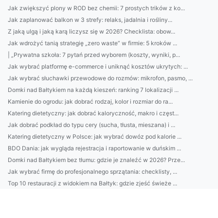
Jak zwiększyć plony w ROD bez chemii: 7 prostych trików z ko...
Jak zaplanować balkon w 3 strefy: relaks, jadalnia i rośliny...
Z jaką ulgą i jaką karą liczysz się w 2026? Checklista: obow...
Jak wdrożyć tanią strategię „zero waste” w firmie: 5 kroków ...
| „Prywatna szkoła: 7 pytań przed wyborem (koszty, wyniki, p...
Jak wybrać platformę e-commerce i uniknąć kosztów ukrytych: ...
Jak wybrać słuchawki przewodowe do rozmów: mikrofon, pasmo, ...
Domki nad Bałtykiem na każdą kieszeń: ranking 7 lokalizacji ...
Kamienie do ogrodu: jak dobrać rodzaj, kolor i rozmiar do ra...
Katering dietetyczny: jak dobrać kaloryczność, makro i częst...
Jak dobrać podkład do typu cery (sucha, tłusta, mieszana) i ...
Katering dietetyczny w Polsce: jak wybrać dowóz pod kalorie ...
BDO Dania: jak wygląda rejestracja i raportowanie w duńskim ...
Domki nad Bałtykiem bez tłumu: gdzie je znaleźć w 2026? Prze...
Jak wybrać firmę do profesjonalnego sprzątania: checklisty, ...
Top 10 restauracji z widokiem na Bałtyk: gdzie zjeść świeże ...
Jak wybrać najlepszy catering dietetyczny: kalorie, makro, m...
Jak dobrać ergonomiczne meble biurowe do pracy zdalnej: fote...