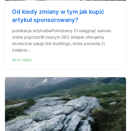
Od kiedy zmiany w tym jak kupić
artykuł sponsorowany?
publikacja artykułówPomożemy Ci osiągnąć sukces
online poprzezW naszym SEO sklepie oferujemy
skuteczne usługi link buildingu, które pozwolą Ci
zwiększ...
30.11.-0001