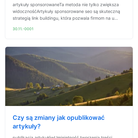
artykuły sponsorowaneTa metoda nie tylko zwiększa
widocznośćArtykuły sponsorowane seo są skuteczną
strategią link buildingu, która pozwala firmom na u...
30.11.-0001
Czy są zmiany jak opublikować
artykuły?
publikacja artykułówUmiejętność tworzenia treści