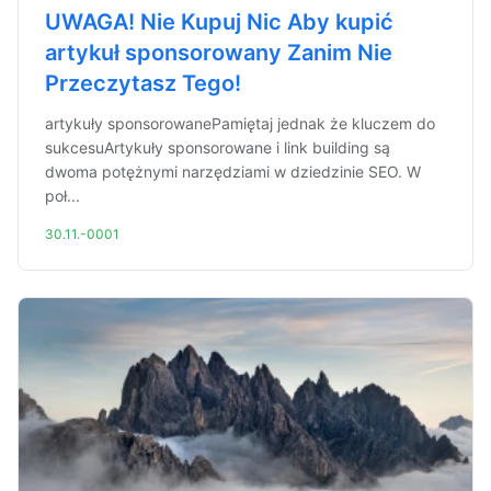
UWAGA! Nie Kupuj Nic Aby kupić
artykuł sponsorowany Zanim Nie
Przeczytasz Tego!
artykuły sponsorowanePamiętaj jednak że kluczem do
sukcesuArtykuły sponsorowane i link building są
dwoma potężnymi narzędziami w dziedzinie SEO. W
poł...
30.11.-0001