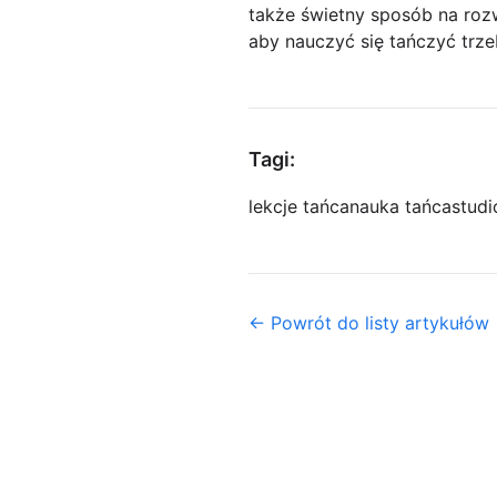
także świetny sposób na rozw
aby nauczyć się tańczyć trze
Tagi:
lekcje tańca
nauka tańca
studi
← Powrót do listy artykułów