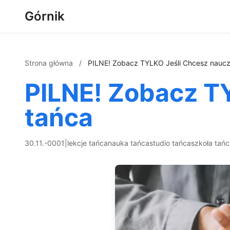
Górnik
Strona główna
/
PILNE! Zobacz TYLKO Jeśli Chcesz naucz
PILNE! Zobacz T
tańca
30.11.-0001
|
lekcje tańca
nauka tańca
studio tańca
szkoła tań