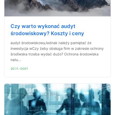
Czy warto wykonać audyt
środowiskowy? Koszty i ceny
audyt środowiskowyJednak należy pamiętać że
inwestycja wCzy żeby obsługa firm w zakresie ochrony
środiwska trzeba wydać dużo? Ochrona środowiska
natu...
30.11.-0001