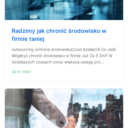
Radzimy jak chronić środowisko w
firmie taniej
outsourcing ochrona środowiskaCzas działać!A Co Jeśli
Mógłbyś chronić środowisko w firmie Już Za 5 Dni? W
dzisiejszych czasach coraz większą uwagę prz...
30.11.-0001