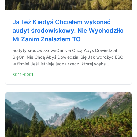
Ja Też Kiedyś Chciałem wykonać
audyt środowiskowy. Nie Wychodziło
Mi Zanim Znalazłem TO
audyty środowiskoweOni Nie Chcą Abyś Dowiedział
SięOni Nie Chcą Abyś Dowiedział Się Jak wdrożyć ESG
w firmie! Jeśli istnieje jedna rzecz, której więks...
30.11.-0001