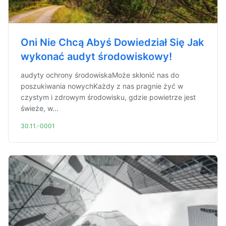
Oni Nie Chcą Abyś Dowiedział Się Jak
wykonać audyt środowiskowy!
audyty ochrony środowiskaMoże skłonić nas do
poszukiwania nowychKażdy z nas pragnie żyć w
czystym i zdrowym środowisku, gdzie powietrze jest
świeże, w...
30.11.-0001