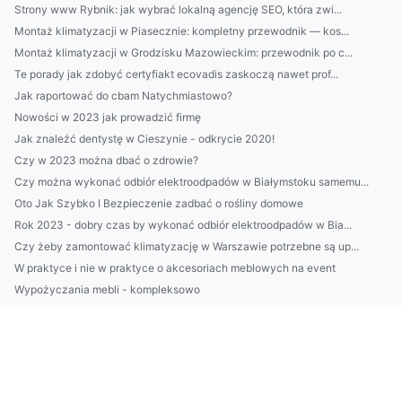
Strony www Rybnik: jak wybrać lokalną agencję SEO, która zwi...
Montaż klimatyzacji w Piasecznie: kompletny przewodnik — kos...
Montaż klimatyzacji w Grodzisku Mazowieckim: przewodnik po c...
Te porady jak zdobyć certyfiakt ecovadis zaskoczą nawet prof...
Jak raportować do cbam Natychmiastowo?
Nowości w 2023 jak prowadzić firmę
Jak znaleźć dentystę w Cieszynie - odkrycie 2020!
Czy w 2023 można dbać o zdrowie?
Czy można wykonać odbiór elektroodpadów w Białymstoku samemu...
Oto Jak Szybko I Bezpieczenie zadbać o rośliny domowe
Rok 2023 - dobry czas by wykonać odbiór elektroodpadów w Bia...
Czy żeby zamontować klimatyzację w Warszawie potrzebne są up...
W praktyce i nie w praktyce o akcesoriach meblowych na event
Wypożyczania mebli - kompleksowo
Więcej artykułów
PILNE! Zobacz TYLKO Jeśli Chcesz nauczyć się tańca
Czy można wyjechać na wakacje w dzień?