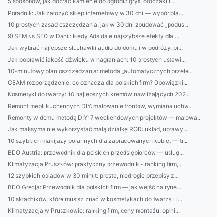
5 sposobów, jak dobrać kamienie do ogrodu: grys, otoczaki i ...
Poradnik: Jak założyć sklep internetowy w 30 dni — wybór pla...
10 prostych zasad oszczędzania: jak w 30 dni zbudować „podus...
9) SEM vs SEO w Danii: kiedy Ads daje najszybsze efekty dla ...
Jak wybrać najlepsze słuchawki audio do domu i w podróży: pr...
Jak poprawić jakość dźwięku w nagraniach: 10 prostych ustawi...
10-minutowy plan oszczędzania: metoda „automatycznych przele...
CBAM rozporządzenie: co oznacza dla polskich firm? Obowiązki...
Kosmetyki do twarzy: 10 najlepszych kremów nawilżających 202...
Remont mebli kuchennych DIY: malowanie frontów, wymiana uchw...
Remonty w domu metodą DIY: 7 weekendowych projektów — malowa...
Jak maksymalnie wykorzystać małą działkę ROD: układ, uprawy,...
10 szybkich makijaży porannych dla zapracowanych kobiet — tr...
BDO Austria: przewodnik dla polskich przedsiębiorców — usług...
Klimatyzacja Pruszków: praktyczny przewodnik - ranking firm,...
12 szybkich obiadów w 30 minut: proste, niedrogie przepisy z...
BDO Grecja: Przewodnik dla polskich firm — jak wejść na ryne...
10 składników, które musisz znać w kosmetykach do twarzy i j...
Klimatyzacja w Pruszkowie: ranking firm, ceny montażu, opini...