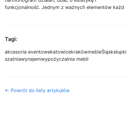
harmonogram działań, dbać o estetykę i
funkcjonalność. Jednym z ważnych elementów każd
Tagi:
akcesoria eventowe
katowice
kraków
meble
Śląsk
słupki
szatnia
wynajem
wypożyczalnia mebli
← Powrót do listy artykułów