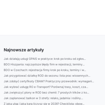
Najnowsze artykuły
Jak działają usługi GPAIS w praktyce: krok po kroku od zgłos...
BDO Hiszpania: najczęstsze błędy firm w rejestracji, terminy...
BDO w Czechach: rejestracja firmy krok po kroku, terminy i w...
Jak przygotować działkę ROD do sezonu: lista prac wiosennych...
Jak zdobyć certyfikaty CBAM? Praktyczny przewodnik: wymagani...
Jak wybrać usługę RO e-Transport? Porównaj trasy, koszt, cza...
Jak zwiększyć plony w ROD bez chemii: 7 prostych trików z ko...
Jak zaplanować balkon w 3 strefy: relaks, jadalnia i rośliny...
Z jaką ulgą i jaką karą liczysz się w 2026? Checklista: obow...