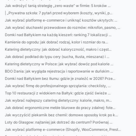
Jak wdrożyć tanią strategię „zero waste” w firmie: 5 kroków ...
| „Prywatna szkoła: 7 pytań przed wyborem (koszty, wyniki, p...
Jak wybrać platformę e-commerce i uniknąć kosztów ukrytych: ...
Jak wybrać słuchawki przewodowe do rozmów: mikrofon, pasmo, ...
Domki nad Bałtykiem na każdą kieszeń: ranking 7 lokalizacji ...
Kamienie do ogrodu: jak dobrać rodzaj, kolor i rozmiar do ra...
Katering dietetyczny: jak dobrać kaloryczność, makro i częst...
Jak dobrać podkład do typu cery (sucha, tłusta, mieszana) i ...
Katering dietetyczny w Polsce: jak wybrać dowóz pod kalorie ...
BDO Dania: jak wygląda rejestracja i raportowanie w duńskim ...
Domki nad Bałtykiem bez tłumu: gdzie je znaleźć w 2026? Prze...
Jak wybrać firmę do profesjonalnego sprzątania: checklisty, ...
Top 10 restauracji z widokiem na Bałtyk: gdzie zjeść świeże ...
Jak wybrać najlepszy catering dietetyczny: kalorie, makro, m...
Jak dobrać ergonomiczne meble biurowe do pracy zdalnej: fote...
Jak wyczyścić piekarnik bez chemii: domowe sposoby krok po k...
Loty do Glasgow: najtaniej jak dotrzeć do centrum? Porównaj ...
Jak wybrać platformę e-commerce (Shopify, WooCommerce, Prest...