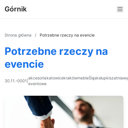
Górnik
Strona główna
/
Potrzebne rzeczy na evencie
Potrzebne rzeczy na
evencie
akcesoria
katowice
kraków
meble
Śląsk
słupki
szatnia
wy
30.11.-0001
|
eventowe