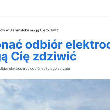
dów w Białymstoku mogą Cię zdziwić
konać odbiór elekt
ą Cię zdziwić
dbiór elektrośmieci
odbiór zużytego sprzętu