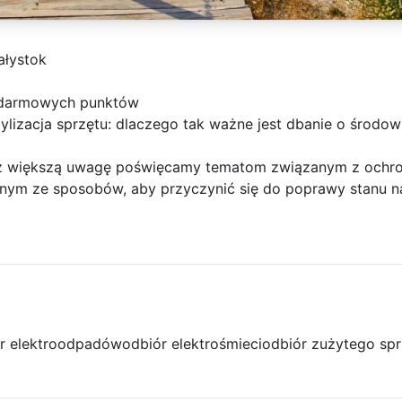
ałystok
 darmowych punktów
ylizacja sprzętu: dlaczego tak ważne jest dbanie o środow
az większą uwagę poświęcamy tematom związanym z ochron
nym ze sposobów, aby przyczynić się do poprawy stanu nas
r elektroodpadów
odbiór elektrośmieci
odbiór zużytego spr