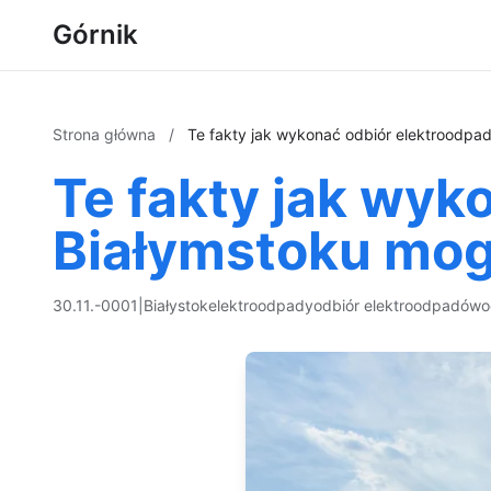
Górnik
Strona główna
/
Te fakty jak wykonać odbiór elektroodpa
Te fakty jak wy
Białymstoku mog
30.11.-0001
|
Białystok
elektroodpady
odbiór elektroodpadów
o