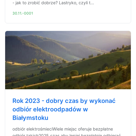
- jak to zrobić dobrze? Lastryko, czyli t...
30.11.-0001
Rok 2023 - dobry czas by wykonać
odbiór elektroodpadów w
Białymstoku
odbiór elektrośmieciWiele miejsc oferuje bezpłatne
odbiór takich2025 czas aby lepiej bezpłatnie odbierać