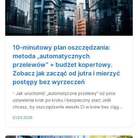
10-minutowy plan oszczędzania:
metoda „automatycznych
przelewów” + budżet kopertowy.
Zobacz jak zacząć od jutra i mierzyć
postępy bez wyrzeczeń
- Jak uruchomić „automatyczne przelewy” od jutra:
ustawienia krok po kroku i bezpieczny start Jeśli
chcesz, by oszczędzanie weszło Ci w krew bez ciąg...
01.04.2026