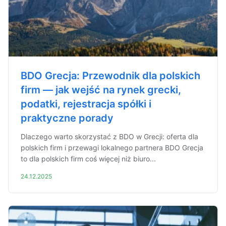
BDO Grecja: Przewodnik dla polskich
firm — jak wejść na rynek grecki,
podatki, rejestracja spółki i
praktyczne porady
Dlaczego warto skorzystać z BDO w Grecji: oferta dla
polskich firm i przewagi lokalnego partnera BDO Grecja
to dla polskich firm coś więcej niż biuro...
24.12.2025