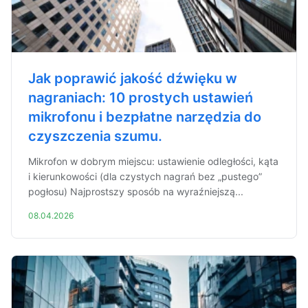
Jak poprawić jakość dźwięku w
nagraniach: 10 prostych ustawień
mikrofonu i bezpłatne narzędzia do
czyszczenia szumu.
Mikrofon w dobrym miejscu: ustawienie odległości, kąta
i kierunkowości (dla czystych nagrań bez „pustego”
pogłosu) Najprostszy sposób na wyraźniejszą...
08.04.2026