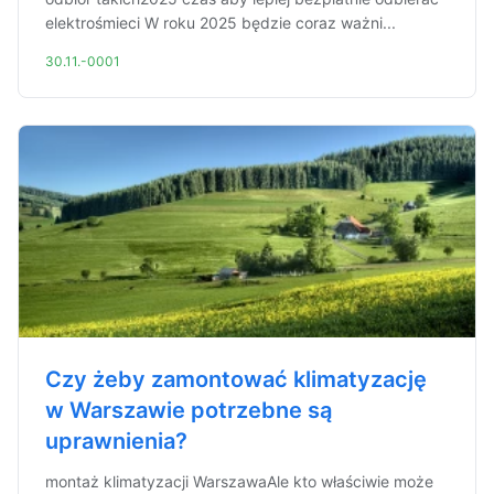
elektrośmieci W roku 2025 będzie coraz ważni...
30.11.-0001
Czy żeby zamontować klimatyzację
w Warszawie potrzebne są
uprawnienia?
montaż klimatyzacji WarszawaAle kto właściwie może