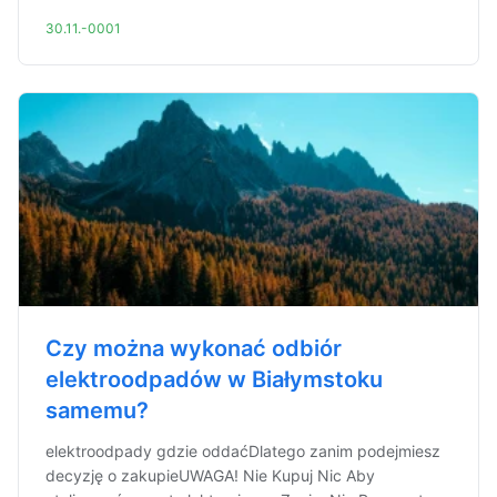
30.11.-0001
Czy można wykonać odbiór
elektroodpadów w Białymstoku
samemu?
elektroodpady gdzie oddaćDlatego zanim podejmiesz
decyzję o zakupieUWAGA! Nie Kupuj Nic Aby