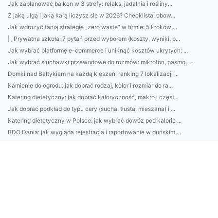
Jak zaplanować balkon w 3 strefy: relaks, jadalnia i rośliny...
Z jaką ulgą i jaką karą liczysz się w 2026? Checklista: obow...
Jak wdrożyć tanią strategię „zero waste” w firmie: 5 kroków ...
| „Prywatna szkoła: 7 pytań przed wyborem (koszty, wyniki, p...
Jak wybrać platformę e-commerce i uniknąć kosztów ukrytych: ...
Jak wybrać słuchawki przewodowe do rozmów: mikrofon, pasmo, ...
Domki nad Bałtykiem na każdą kieszeń: ranking 7 lokalizacji ...
Kamienie do ogrodu: jak dobrać rodzaj, kolor i rozmiar do ra...
Katering dietetyczny: jak dobrać kaloryczność, makro i częst...
Jak dobrać podkład do typu cery (sucha, tłusta, mieszana) i ...
Katering dietetyczny w Polsce: jak wybrać dowóz pod kalorie ...
BDO Dania: jak wygląda rejestracja i raportowanie w duńskim ...
Domki nad Bałtykiem bez tłumu: gdzie je znaleźć w 2026? Prze...
Jak wybrać firmę do profesjonalnego sprzątania: checklisty, ...
Top 10 restauracji z widokiem na Bałtyk: gdzie zjeść świeże ...
Jak wybrać najlepszy catering dietetyczny: kalorie, makro, m...
Jak dobrać ergonomiczne meble biurowe do pracy zdalnej: fote...
Jak wyczyścić piekarnik bez chemii: domowe sposoby krok po k...
Loty do Glasgow: najtaniej jak dotrzeć do centrum? Porównaj ...