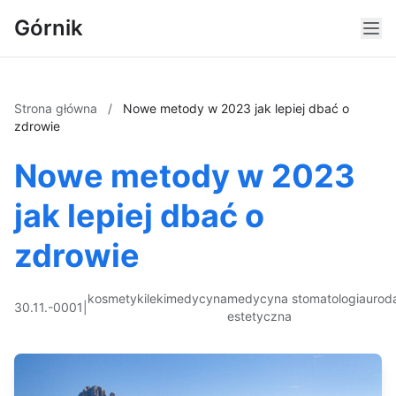
Górnik
Strona główna
/
Nowe metody w 2023 jak lepiej dbać o
zdrowie
Nowe metody w 2023
jak lepiej dbać o
zdrowie
kosmetyki
leki
medycyna
medycyna
stomatologia
urod
30.11.-0001
|
estetyczna