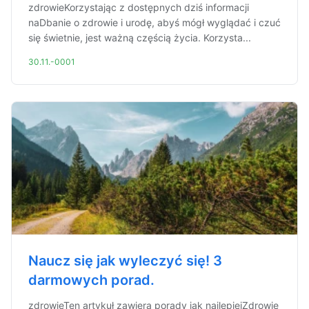
zdrowieKorzystając z dostępnych dziś informacji
naDbanie o zdrowie i urodę, abyś mógł wyglądać i czuć
się świetnie, jest ważną częścią życia. Korzysta...
30.11.-0001
Naucz się jak wyleczyć się! 3
darmowych porad.
zdrowieTen artykuł zawiera porady jak najlepiejZdrowie