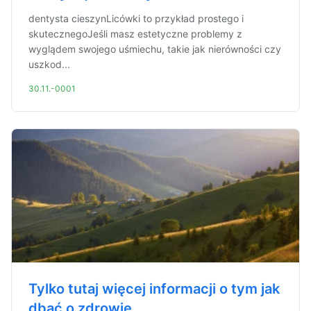
dentysta cieszynLicówki to przykład prostego i
skutecznegoJeśli masz estetyczne problemy z
wyglądem swojego uśmiechu, takie jak nierówności czy
uszkod...
30.11.-0001
Tylko tutaj więcej informacji o tym jak
dbać o zdrowie