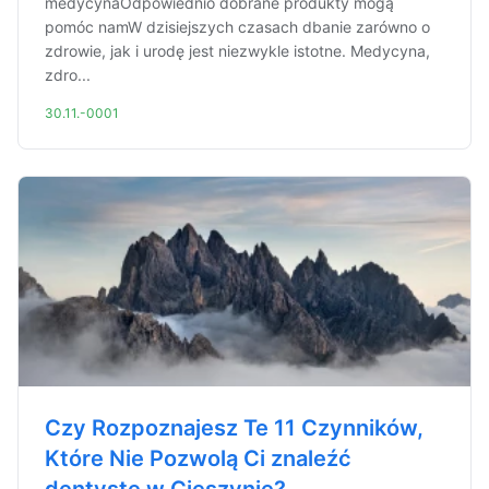
medycynaOdpowiednio dobrane produkty mogą
pomóc namW dzisiejszych czasach dbanie zarówno o
zdrowie, jak i urodę jest niezwykle istotne. Medycyna,
zdro...
30.11.-0001
Czy Rozpoznajesz Te 11 Czynników,
Które Nie Pozwolą Ci znaleźć