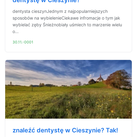
dentystę w Cieszynie?
dentysta cieszynJednym z najpopularniejszych
sposobów na wybielenieCiekawe infromacje o tym jak
wybielać zęby Śnieżnobiały uśmiech to marzenie wielu
o...
30.11.-0001
znaleźć dentystę w Cieszynie? Tak!