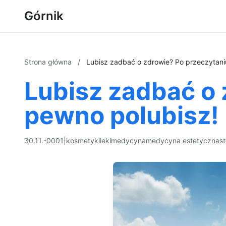
Górnik
Strona główna
/
Lubisz zadbać o zdrowie? Po przeczytani
Lubisz zadbać o 
pewno polubisz!
30.11.-0001
|
kosmetyki
leki
medycyna
medycyna estetyczna
s