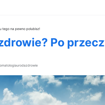
u tego na pewno polubisz!
zdrowie? Po przecz
tomatologia
uroda
zdrowie