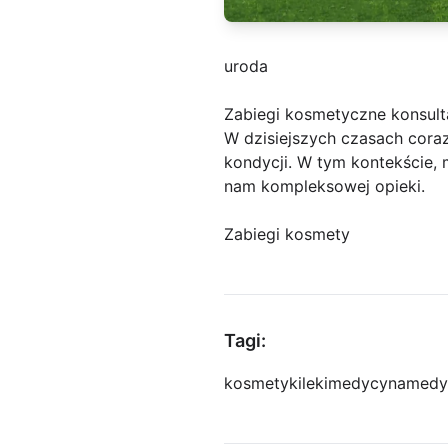
uroda
Zabiegi kosmetyczne konsult
W dzisiejszych czasach cora
kondycji. W tym kontekście,
nam kompleksowej opieki.
Zabiegi kosmety
Tagi:
kosmetyki
leki
medycyna
medy