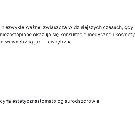
t niezwykle ważne, zwłaszcza w dzisiejszych czasach, gdy 
cji niezastąpione okazują się konsultacje medyczne i kosme
 wewnętrzną jak i zewnętrzną.
cyna estetyczna
stomatologia
uroda
zdrowie