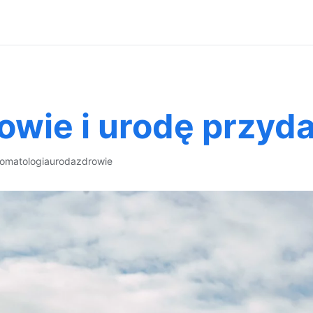
owie i urodę przyd
tomatologia
uroda
zdrowie