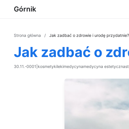
Górnik
Strona główna
/
Jak zadbać o zdrowie i urodę przydatnie?
Jak zadbać o zdr
30.11.-0001
|
kosmetyki
leki
medycyna
medycyna estetyczna
s