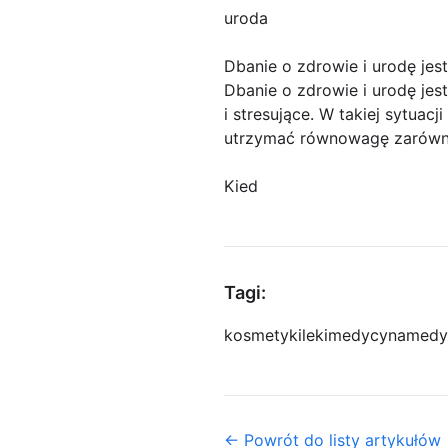
uroda
Dbanie o zdrowie i urodę jest
Dbanie o zdrowie i urodę jes
i stresujące. W takiej sytua
utrzymać równowagę zarówno
Kied
Tagi:
kosmetyki
leki
medycyna
medy
← Powrót do listy artykułów