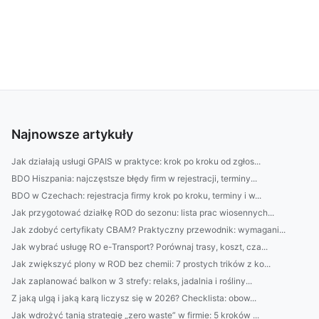
Najnowsze artykuły
Jak działają usługi GPAIS w praktyce: krok po kroku od zgłos...
BDO Hiszpania: najczęstsze błędy firm w rejestracji, terminy...
BDO w Czechach: rejestracja firmy krok po kroku, terminy i w...
Jak przygotować działkę ROD do sezonu: lista prac wiosennych...
Jak zdobyć certyfikaty CBAM? Praktyczny przewodnik: wymagani...
Jak wybrać usługę RO e-Transport? Porównaj trasy, koszt, cza...
Jak zwiększyć plony w ROD bez chemii: 7 prostych trików z ko...
Jak zaplanować balkon w 3 strefy: relaks, jadalnia i rośliny...
Z jaką ulgą i jaką karą liczysz się w 2026? Checklista: obow...
Jak wdrożyć tanią strategię „zero waste” w firmie: 5 kroków ...