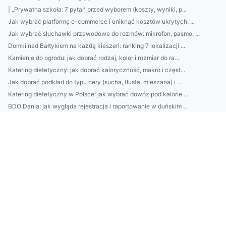
| „Prywatna szkoła: 7 pytań przed wyborem (koszty, wyniki, p...
Jak wybrać platformę e-commerce i uniknąć kosztów ukrytych: ...
Jak wybrać słuchawki przewodowe do rozmów: mikrofon, pasmo, ...
Domki nad Bałtykiem na każdą kieszeń: ranking 7 lokalizacji ...
Kamienie do ogrodu: jak dobrać rodzaj, kolor i rozmiar do ra...
Katering dietetyczny: jak dobrać kaloryczność, makro i częst...
Jak dobrać podkład do typu cery (sucha, tłusta, mieszana) i ...
Katering dietetyczny w Polsce: jak wybrać dowóz pod kalorie ...
BDO Dania: jak wygląda rejestracja i raportowanie w duńskim ...
Domki nad Bałtykiem bez tłumu: gdzie je znaleźć w 2026? Prze...
Jak wybrać firmę do profesjonalnego sprzątania: checklisty, ...
Top 10 restauracji z widokiem na Bałtyk: gdzie zjeść świeże ...
Jak wybrać najlepszy catering dietetyczny: kalorie, makro, m...
Jak dobrać ergonomiczne meble biurowe do pracy zdalnej: fote...
Jak wyczyścić piekarnik bez chemii: domowe sposoby krok po k...
Loty do Glasgow: najtaniej jak dotrzeć do centrum? Porównaj ...
Jak wybrać platformę e-commerce (Shopify, WooCommerce, Prest...
5 sposobów, jak dobrać kamienie do ogrodu: grys, otoczaki i ...