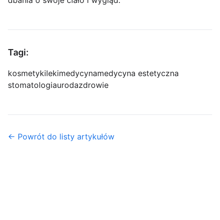
dbania o swoje ciało i wygląd.
Tagi:
kosmetyki
leki
medycyna
medycyna estetyczna
stomatologia
uroda
zdrowie
← Powrót do listy artykułów