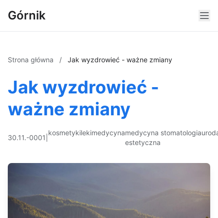
Górnik
Strona główna
/
Jak wyzdrowieć - ważne zmiany
Jak wyzdrowieć -
ważne zmiany
kosmetyki
leki
medycyna
medycyna
stomatologia
urod
30.11.-0001
|
estetyczna