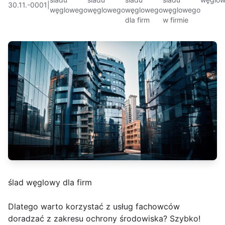
30.11.-0001
|
węglowego
węglowego
węglowego
węglowego
dla firm
w firmie
ślad węglowy dla firm
Dlatego warto korzystać z usług fachowców
doradzać z zakresu ochrony środowiska? Szybko!