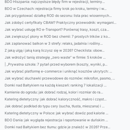
BDO Hiszpania: najczęstsze błędy firm w rejestracji, terminy...
BDO w Czechach: rejestracja firmy krok po kroku, terminy i w...
Jak przygotować działkę ROD do sezonu: lista prac wiosennych...
Jak zdobyć certyfikaty CBAM? Praktyczny przewodnik: wymagani...
Jak wybrać usługę RO e-Transport? Porównaj trasy, koszt, cza...
Jak zwiększyć plony w ROD bez chemii: 7 prostych trików z ko...
Jak zaplanować balkon w 3 strefy: relaks, jadalnia i rośliny...
Z jaką ulgą i jaką karą liczysz się w 2026? Checklista: obow...
Jak wdrożyć tanią strategię „zero waste” w firmie: 5 kroków ...
| „Prywatna szkoła: 7 pytań przed wyborem (koszty, wyniki, p...
Jak wybrać platformę e-commerce i uniknąć kosztów ukrytych: ...
Jak wybrać słuchawki przewodowe do rozmów: mikrofon, pasmo, ...
Domki nad Bałtykiem na każdą kieszeń: ranking 7 lokalizacji ...
Kamienie do ogrodu: jak dobrać rodzaj, kolor i rozmiar do ra...
Katering dietetyczny: jak dobrać kaloryczność, makro i częst...
Jak dobrać podkład do typu cery (sucha, tłusta, mieszana) i ...
Katering dietetyczny w Polsce: jak wybrać dowóz pod kalorie ...
BDO Dania: jak wygląda rejestracja i raportowanie w duńskim ...
Domki nad Bałtykiem bez tłumu: gdzie je znaleźć w 2026? Prze...