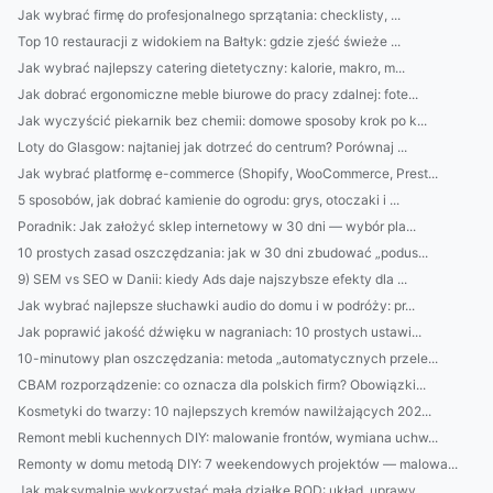
Jak wybrać firmę do profesjonalnego sprzątania: checklisty, ...
Top 10 restauracji z widokiem na Bałtyk: gdzie zjeść świeże ...
Jak wybrać najlepszy catering dietetyczny: kalorie, makro, m...
Jak dobrać ergonomiczne meble biurowe do pracy zdalnej: fote...
Jak wyczyścić piekarnik bez chemii: domowe sposoby krok po k...
Loty do Glasgow: najtaniej jak dotrzeć do centrum? Porównaj ...
Jak wybrać platformę e-commerce (Shopify, WooCommerce, Prest...
5 sposobów, jak dobrać kamienie do ogrodu: grys, otoczaki i ...
Poradnik: Jak założyć sklep internetowy w 30 dni — wybór pla...
10 prostych zasad oszczędzania: jak w 30 dni zbudować „podus...
9) SEM vs SEO w Danii: kiedy Ads daje najszybsze efekty dla ...
Jak wybrać najlepsze słuchawki audio do domu i w podróży: pr...
Jak poprawić jakość dźwięku w nagraniach: 10 prostych ustawi...
10-minutowy plan oszczędzania: metoda „automatycznych przele...
CBAM rozporządzenie: co oznacza dla polskich firm? Obowiązki...
Kosmetyki do twarzy: 10 najlepszych kremów nawilżających 202...
Remont mebli kuchennych DIY: malowanie frontów, wymiana uchw...
Remonty w domu metodą DIY: 7 weekendowych projektów — malowa...
Jak maksymalnie wykorzystać małą działkę ROD: układ, uprawy,...