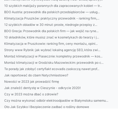
10 szybkich makijaży porannych dla zapracowanych kobiet — tr...
BDO Austria: przewodnik dla polskich przedsiębiorców — usług...
Klimatyzacja Pruszków: praktyczny przewodnik - ranking firm,...
12 szybkich obiadów w 30 minut: proste, niedrogie przepisy z...
BDO Grecja: Przewodnik dla polskich firm — jak wejść na ryne...
10 składników, które musisz znać w kosmetykach do twarzy i j...
Klimatyzacja w Pruszkowie: ranking firm, ceny montażu, opini...
Strony www Rybnik: jak wybrać lokalną agencję SEO, która zwi...
Montaż klimatyzacji w Piasecznie: kompletny przewodnik — kos...
Montaż klimatyzacji w Grodzisku Mazowieckim: przewodnik po c...
Te porady jak zdobyć certyfiakt ecovadis zaskoczą nawet prof...
Jak raportować do cbam Natychmiastowo?
Nowości w 2023 jak prowadzić firmę
Jak znaleźć dentystę w Cieszynie - odkrycie 2020!
Czy w 2023 można dbać o zdrowie?
Czy można wykonać odbiór elektroodpadów w Białymstoku samemu...
Oto Jak Szybko I Bezpieczenie zadbać o rośliny domowe
Rok 2023 - dobry czas by wykonać odbiór elektroodpadów w Bia...