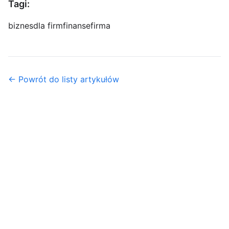
Tagi:
biznes
dla firm
finanse
firma
← Powrót do listy artykułów