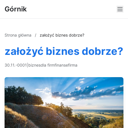
Górnik
Strona główna
/
założyć biznes dobrze?
założyć biznes dobrze?
30.11.-0001
|
biznes
dla firm
finanse
firma