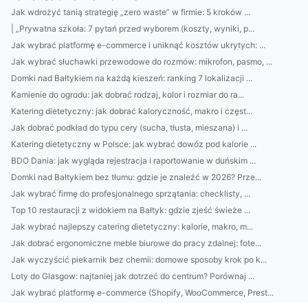
Jak wdrożyć tanią strategię „zero waste” w firmie: 5 kroków ...
| „Prywatna szkoła: 7 pytań przed wyborem (koszty, wyniki, p...
Jak wybrać platformę e-commerce i uniknąć kosztów ukrytych: ...
Jak wybrać słuchawki przewodowe do rozmów: mikrofon, pasmo, ...
Domki nad Bałtykiem na każdą kieszeń: ranking 7 lokalizacji ...
Kamienie do ogrodu: jak dobrać rodzaj, kolor i rozmiar do ra...
Katering dietetyczny: jak dobrać kaloryczność, makro i częst...
Jak dobrać podkład do typu cery (sucha, tłusta, mieszana) i ...
Katering dietetyczny w Polsce: jak wybrać dowóz pod kalorie ...
BDO Dania: jak wygląda rejestracja i raportowanie w duńskim ...
Domki nad Bałtykiem bez tłumu: gdzie je znaleźć w 2026? Prze...
Jak wybrać firmę do profesjonalnego sprzątania: checklisty, ...
Top 10 restauracji z widokiem na Bałtyk: gdzie zjeść świeże ...
Jak wybrać najlepszy catering dietetyczny: kalorie, makro, m...
Jak dobrać ergonomiczne meble biurowe do pracy zdalnej: fote...
Jak wyczyścić piekarnik bez chemii: domowe sposoby krok po k...
Loty do Glasgow: najtaniej jak dotrzeć do centrum? Porównaj ...
Jak wybrać platformę e-commerce (Shopify, WooCommerce, Prest...