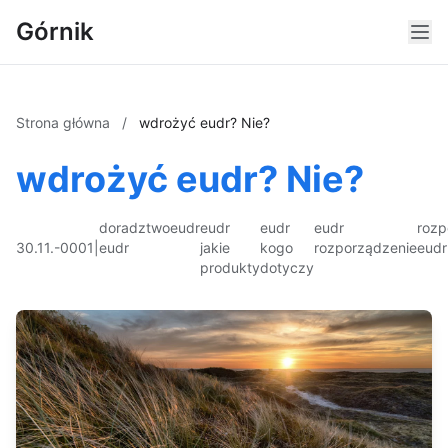
Górnik
Strona główna
/
wdrożyć eudr? Nie?
wdrożyć eudr? Nie?
doradztwo
eudr
eudr
eudr
eudr
rozp
30.11.-0001
|
eudr
jakie
kogo
rozporządzenie
eudr
produkty
dotyczy