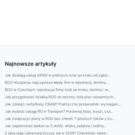
Najnowsze artykuły
Jak działają usługi GPAIS w praktyce: krok po kroku od zgłos...
BDO Hiszpania: najczęstsze błędy firm w rejestracji, terminy...
BDO w Czechach: rejestracja firmy krok po kroku, terminy i w...
Jak przygotować działkę ROD do sezonu: lista prac wiosennych...
Jak zdobyć certyfikaty CBAM? Praktyczny przewodnik: wymagani...
Jak wybrać usługę RO e-Transport? Porównaj trasy, koszt, cza...
Jak zwiększyć plony w ROD bez chemii: 7 prostych trików z ko...
Jak zaplanować balkon w 3 strefy: relaks, jadalnia i rośliny...
Z jaką ulgą i jaką karą liczysz się w 2026? Checklista: obow...