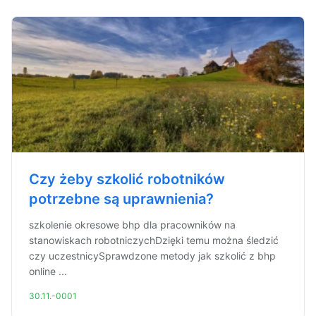
Czy żeby szkolić robotników
potrzebne są uprawnienia?
szkolenie okresowe bhp dla pracowników na
stanowiskach robotniczychDzięki temu można śledzić
czy uczestnicySprawdzone metody jak szkolić z bhp
online ...
30.11.-0001