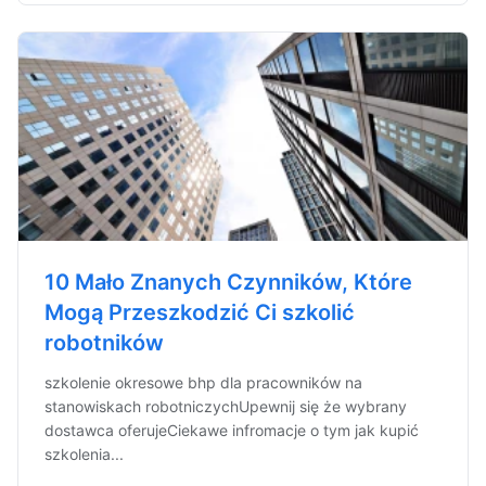
10 Mało Znanych Czynników, Które
Mogą Przeszkodzić Ci szkolić
robotników
szkolenie okresowe bhp dla pracowników na
stanowiskach robotniczychUpewnij się że wybrany
dostawca oferujeCiekawe infromacje o tym jak kupić
szkolenia...