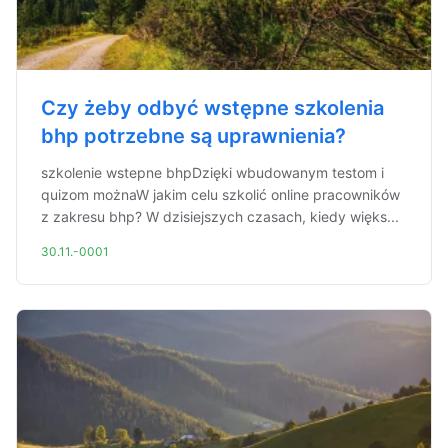
Czy żeby odbyć wstępne szkolenia
bhp potrzebne są uprawnienia?
szkolenie wstepne bhpDzięki wbudowanym testom i
quizom możnaW jakim celu szkolić online pracowników
z zakresu bhp? W dzisiejszych czasach, kiedy więks...
30.11.-0001