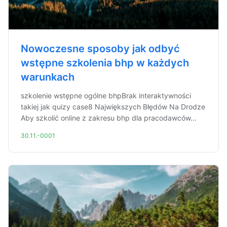
Nowoczesne sposoby jak odbyć
wstępne szkolenia bhp w każdych
warunkach
szkolenie wstępne ogólne bhpBrak interaktywności
takiej jak quizy case8 Największych Błędów Na Drodze
Aby szkolić online z zakresu bhp dla pracodawców...
30.11.-0001