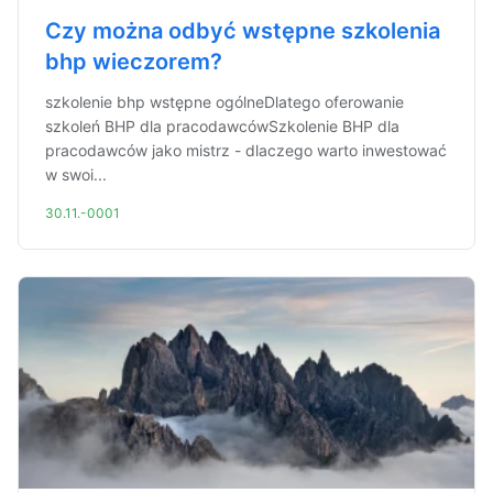
Czy można odbyć wstępne szkolenia
bhp wieczorem?
szkolenie bhp wstępne ogólneDlatego oferowanie
szkoleń BHP dla pracodawcówSzkolenie BHP dla
pracodawców jako mistrz - dlaczego warto inwestować
w swoi...
30.11.-0001