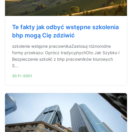
Te fakty jak odbyć wstępne szkolenia
bhp mogą Cię zdziwić
szkolenie wstępne pracownikaZastosuj różnorodne
formy przekazu: Oprócz tradycyjnychOto Jak Szybko I
Bezpieczenie szkolić z bhp pracowników biurowych
S...
30.11.-0001