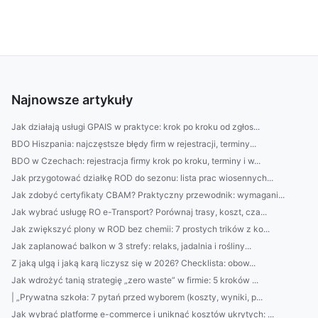
Najnowsze artykuły
Jak działają usługi GPAIS w praktyce: krok po kroku od zgłos...
BDO Hiszpania: najczęstsze błędy firm w rejestracji, terminy...
BDO w Czechach: rejestracja firmy krok po kroku, terminy i w...
Jak przygotować działkę ROD do sezonu: lista prac wiosennych...
Jak zdobyć certyfikaty CBAM? Praktyczny przewodnik: wymagani...
Jak wybrać usługę RO e-Transport? Porównaj trasy, koszt, cza...
Jak zwiększyć plony w ROD bez chemii: 7 prostych trików z ko...
Jak zaplanować balkon w 3 strefy: relaks, jadalnia i rośliny...
Z jaką ulgą i jaką karą liczysz się w 2026? Checklista: obow...
Jak wdrożyć tanią strategię „zero waste” w firmie: 5 kroków ...
| „Prywatna szkoła: 7 pytań przed wyborem (koszty, wyniki, p...
Jak wybrać platformę e-commerce i uniknąć kosztów ukrytych: ...