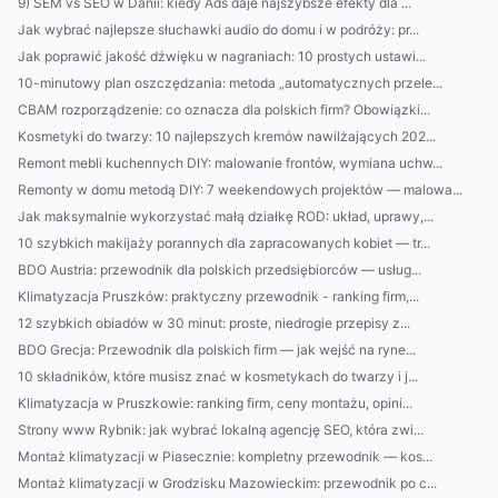
9) SEM vs SEO w Danii: kiedy Ads daje najszybsze efekty dla ...
Jak wybrać najlepsze słuchawki audio do domu i w podróży: pr...
Jak poprawić jakość dźwięku w nagraniach: 10 prostych ustawi...
10-minutowy plan oszczędzania: metoda „automatycznych przele...
CBAM rozporządzenie: co oznacza dla polskich firm? Obowiązki...
Kosmetyki do twarzy: 10 najlepszych kremów nawilżających 202...
Remont mebli kuchennych DIY: malowanie frontów, wymiana uchw...
Remonty w domu metodą DIY: 7 weekendowych projektów — malowa...
Jak maksymalnie wykorzystać małą działkę ROD: układ, uprawy,...
10 szybkich makijaży porannych dla zapracowanych kobiet — tr...
BDO Austria: przewodnik dla polskich przedsiębiorców — usług...
Klimatyzacja Pruszków: praktyczny przewodnik - ranking firm,...
12 szybkich obiadów w 30 minut: proste, niedrogie przepisy z...
BDO Grecja: Przewodnik dla polskich firm — jak wejść na ryne...
10 składników, które musisz znać w kosmetykach do twarzy i j...
Klimatyzacja w Pruszkowie: ranking firm, ceny montażu, opini...
Strony www Rybnik: jak wybrać lokalną agencję SEO, która zwi...
Montaż klimatyzacji w Piasecznie: kompletny przewodnik — kos...
Montaż klimatyzacji w Grodzisku Mazowieckim: przewodnik po c...