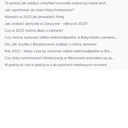
Te porady jak zdobyć certyfiakt ecovadis zaskoczą nawet prof...
Jak raportować do cbam Natychmiastowo?
Nowości w 2023 jak prowadzić firmę
Jak znaleźć dentystę w Cieszynie - odkrycie 2020!
Czy w 2023 można dbać o zdrowie?
Czy można wykonać odbiór elektroodpadów w Białymstoku samemu...
Oto Jak Szybko I Bezpieczenie zadbać o rośliny domowe
Rok 2023 - dobry czas by wykonać odbiór elektroodpadów w Bia...
Czy żeby zamontować klimatyzację w Warszawie potrzebne są up...
W praktyce i nie w praktyce o akcesoriach meblowych na event
Wypożyczania mebli - kompleksowo
Więcej artykułów
PILNE! Zobacz TYLKO Jeśli Chcesz nauczyć się tańca
Czy można wyjechać na wakacje w dzień?
Lubisz zatrudnić mechanika? Po przeczytaniu tego na pewno po...
Jak wykonać odbiór elektroodpadów w Białymstoku - nowości w...
Sposób na to aby zamontować klimatyzację na sto procent!