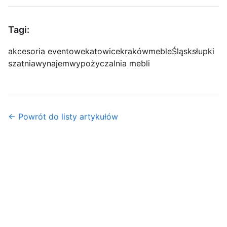
Tagi:
akcesoria eventowe
katowice
kraków
meble
Śląsk
słupki
szatnia
wynajem
wypożyczalnia mebli
← Powrót do listy artykułów