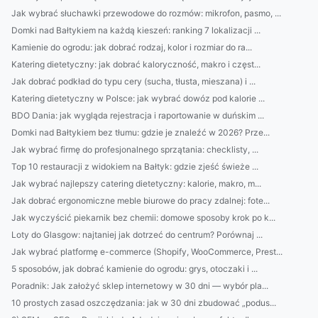
Jak wybrać słuchawki przewodowe do rozmów: mikrofon, pasmo, ...
Domki nad Bałtykiem na każdą kieszeń: ranking 7 lokalizacji ...
Kamienie do ogrodu: jak dobrać rodzaj, kolor i rozmiar do ra...
Katering dietetyczny: jak dobrać kaloryczność, makro i częst...
Jak dobrać podkład do typu cery (sucha, tłusta, mieszana) i ...
Katering dietetyczny w Polsce: jak wybrać dowóz pod kalorie ...
BDO Dania: jak wygląda rejestracja i raportowanie w duńskim ...
Domki nad Bałtykiem bez tłumu: gdzie je znaleźć w 2026? Prze...
Jak wybrać firmę do profesjonalnego sprzątania: checklisty, ...
Top 10 restauracji z widokiem na Bałtyk: gdzie zjeść świeże ...
Jak wybrać najlepszy catering dietetyczny: kalorie, makro, m...
Jak dobrać ergonomiczne meble biurowe do pracy zdalnej: fote...
Jak wyczyścić piekarnik bez chemii: domowe sposoby krok po k...
Loty do Glasgow: najtaniej jak dotrzeć do centrum? Porównaj ...
Jak wybrać platformę e-commerce (Shopify, WooCommerce, Prest...
5 sposobów, jak dobrać kamienie do ogrodu: grys, otoczaki i ...
Poradnik: Jak założyć sklep internetowy w 30 dni — wybór pla...
10 prostych zasad oszczędzania: jak w 30 dni zbudować „podus...