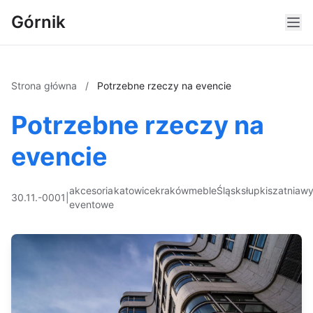
Górnik
Strona główna
/
Potrzebne rzeczy na evencie
Potrzebne rzeczy na
evencie
akcesoria
katowice
kraków
meble
Śląsk
słupki
szatnia
wy
30.11.-0001
|
eventowe