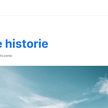
e historie
ńczenie