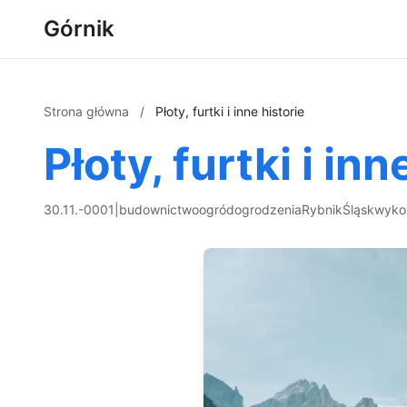
Górnik
Strona główna
/
Płoty, furtki i inne historie
Płoty, furtki i inn
30.11.-0001
|
budownictwo
ogród
ogrodzenia
Rybnik
Śląsk
wyko