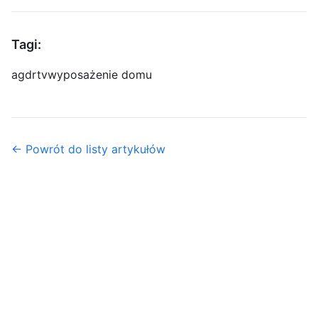
Tagi:
agd
rtv
wyposażenie domu
← Powrót do listy artykułów