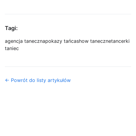
Tagi:
agencja taneczna
pokazy tańca
show taneczne
tancerki
taniec
← Powrót do listy artykułów