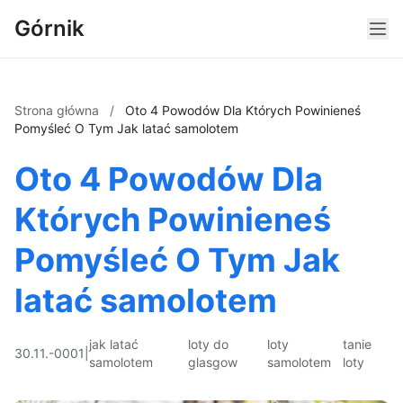
Górnik
Strona główna
/
Oto 4 Powodów Dla Których Powinieneś
Pomyśleć O Tym Jak latać samolotem
Oto 4 Powodów Dla
Których Powinieneś
Pomyśleć O Tym Jak
latać samolotem
jak latać
loty do
loty
tanie
30.11.-0001
|
samolotem
glasgow
samolotem
loty