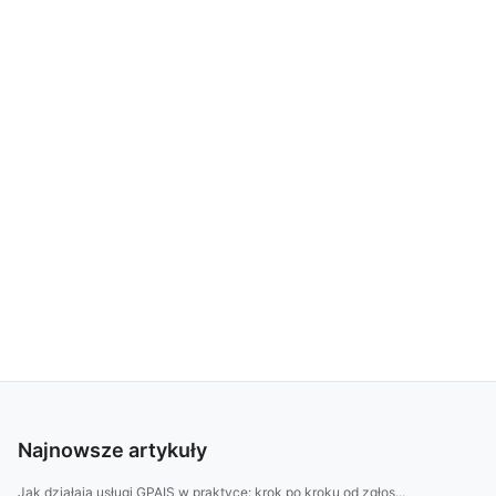
Najnowsze artykuły
Jak działają usługi GPAIS w praktyce: krok po kroku od zgłos...