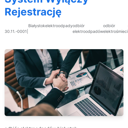
Rejestrację
Białystok
elektroodpady
odbiór
odbiór
30.11.-0001
|
elektroodpadów
elektrośmieci