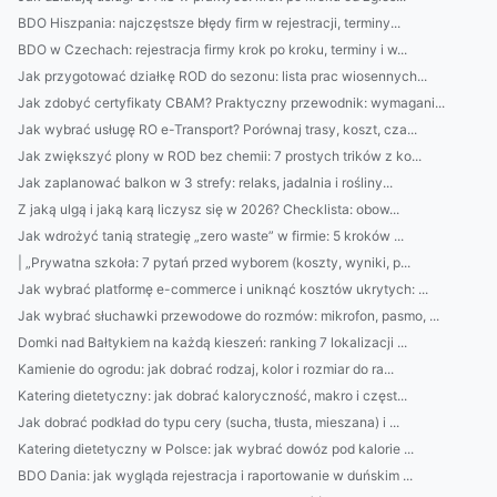
BDO Hiszpania: najczęstsze błędy firm w rejestracji, terminy...
BDO w Czechach: rejestracja firmy krok po kroku, terminy i w...
Jak przygotować działkę ROD do sezonu: lista prac wiosennych...
Jak zdobyć certyfikaty CBAM? Praktyczny przewodnik: wymagani...
Jak wybrać usługę RO e-Transport? Porównaj trasy, koszt, cza...
Jak zwiększyć plony w ROD bez chemii: 7 prostych trików z ko...
Jak zaplanować balkon w 3 strefy: relaks, jadalnia i rośliny...
Z jaką ulgą i jaką karą liczysz się w 2026? Checklista: obow...
Jak wdrożyć tanią strategię „zero waste” w firmie: 5 kroków ...
| „Prywatna szkoła: 7 pytań przed wyborem (koszty, wyniki, p...
Jak wybrać platformę e-commerce i uniknąć kosztów ukrytych: ...
Jak wybrać słuchawki przewodowe do rozmów: mikrofon, pasmo, ...
Domki nad Bałtykiem na każdą kieszeń: ranking 7 lokalizacji ...
Kamienie do ogrodu: jak dobrać rodzaj, kolor i rozmiar do ra...
Katering dietetyczny: jak dobrać kaloryczność, makro i częst...
Jak dobrać podkład do typu cery (sucha, tłusta, mieszana) i ...
Katering dietetyczny w Polsce: jak wybrać dowóz pod kalorie ...
BDO Dania: jak wygląda rejestracja i raportowanie w duńskim ...