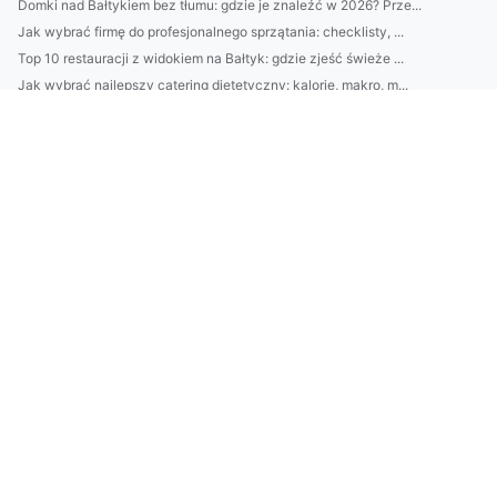
Domki nad Bałtykiem bez tłumu: gdzie je znaleźć w 2026? Prze...
Jak wybrać firmę do profesjonalnego sprzątania: checklisty, ...
Top 10 restauracji z widokiem na Bałtyk: gdzie zjeść świeże ...
Jak wybrać najlepszy catering dietetyczny: kalorie, makro, m...
Jak dobrać ergonomiczne meble biurowe do pracy zdalnej: fote...
Jak wyczyścić piekarnik bez chemii: domowe sposoby krok po k...
Loty do Glasgow: najtaniej jak dotrzeć do centrum? Porównaj ...
Jak wybrać platformę e-commerce (Shopify, WooCommerce, Prest...
5 sposobów, jak dobrać kamienie do ogrodu: grys, otoczaki i ...
Poradnik: Jak założyć sklep internetowy w 30 dni — wybór pla...
10 prostych zasad oszczędzania: jak w 30 dni zbudować „podus...
9) SEM vs SEO w Danii: kiedy Ads daje najszybsze efekty dla ...
Jak wybrać najlepsze słuchawki audio do domu i w podróży: pr...
Jak poprawić jakość dźwięku w nagraniach: 10 prostych ustawi...
10-minutowy plan oszczędzania: metoda „automatycznych przele...
CBAM rozporządzenie: co oznacza dla polskich firm? Obowiązki...
Kosmetyki do twarzy: 10 najlepszych kremów nawilżających 202...
Remont mebli kuchennych DIY: malowanie frontów, wymiana uchw...
Remonty w domu metodą DIY: 7 weekendowych projektów — malowa...