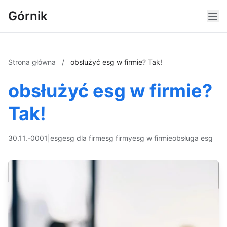
Górnik
Strona główna
/
obsłużyć esg w firmie? Tak!
obsłużyć esg w firmie?
Tak!
30.11.-0001
|
esg
esg dla firm
esg firmy
esg w firmie
obsługa esg