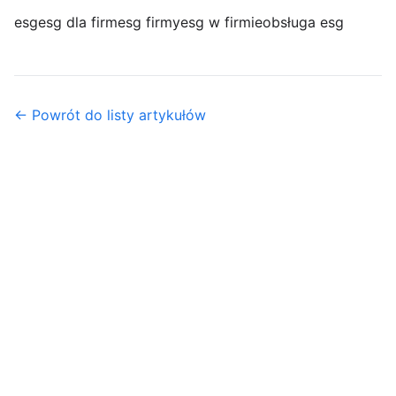
esg
esg dla firm
esg firmy
esg w firmie
obsługa esg
← Powrót do listy artykułów