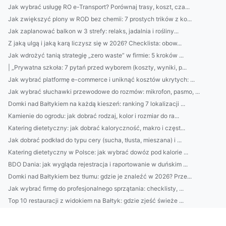
Jak wybrać usługę RO e-Transport? Porównaj trasy, koszt, cza...
Jak zwiększyć plony w ROD bez chemii: 7 prostych trików z ko...
Jak zaplanować balkon w 3 strefy: relaks, jadalnia i rośliny...
Z jaką ulgą i jaką karą liczysz się w 2026? Checklista: obow...
Jak wdrożyć tanią strategię „zero waste” w firmie: 5 kroków ...
| „Prywatna szkoła: 7 pytań przed wyborem (koszty, wyniki, p...
Jak wybrać platformę e-commerce i uniknąć kosztów ukrytych: ...
Jak wybrać słuchawki przewodowe do rozmów: mikrofon, pasmo, ...
Domki nad Bałtykiem na każdą kieszeń: ranking 7 lokalizacji ...
Kamienie do ogrodu: jak dobrać rodzaj, kolor i rozmiar do ra...
Katering dietetyczny: jak dobrać kaloryczność, makro i częst...
Jak dobrać podkład do typu cery (sucha, tłusta, mieszana) i ...
Katering dietetyczny w Polsce: jak wybrać dowóz pod kalorie ...
BDO Dania: jak wygląda rejestracja i raportowanie w duńskim ...
Domki nad Bałtykiem bez tłumu: gdzie je znaleźć w 2026? Prze...
Jak wybrać firmę do profesjonalnego sprzątania: checklisty, ...
Top 10 restauracji z widokiem na Bałtyk: gdzie zjeść świeże ...
Jak wybrać najlepszy catering dietetyczny: kalorie, makro, m...
Jak dobrać ergonomiczne meble biurowe do pracy zdalnej: fote...