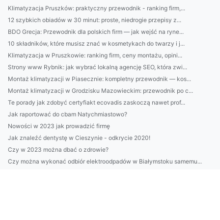
Klimatyzacja Pruszków: praktyczny przewodnik - ranking firm,...
12 szybkich obiadów w 30 minut: proste, niedrogie przepisy z...
BDO Grecja: Przewodnik dla polskich firm — jak wejść na ryne...
10 składników, które musisz znać w kosmetykach do twarzy i j...
Klimatyzacja w Pruszkowie: ranking firm, ceny montażu, opini...
Strony www Rybnik: jak wybrać lokalną agencję SEO, która zwi...
Montaż klimatyzacji w Piasecznie: kompletny przewodnik — kos...
Montaż klimatyzacji w Grodzisku Mazowieckim: przewodnik po c...
Te porady jak zdobyć certyfiakt ecovadis zaskoczą nawet prof...
Jak raportować do cbam Natychmiastowo?
Nowości w 2023 jak prowadzić firmę
Jak znaleźć dentystę w Cieszynie - odkrycie 2020!
Czy w 2023 można dbać o zdrowie?
Czy można wykonać odbiór elektroodpadów w Białymstoku samemu...
Oto Jak Szybko I Bezpieczenie zadbać o rośliny domowe
Rok 2023 - dobry czas by wykonać odbiór elektroodpadów w Bia...
Czy żeby zamontować klimatyzację w Warszawie potrzebne są up...
W praktyce i nie w praktyce o akcesoriach meblowych na event