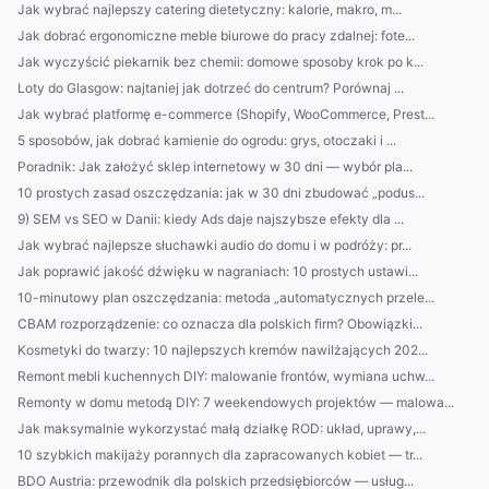
Jak wybrać najlepszy catering dietetyczny: kalorie, makro, m...
Jak dobrać ergonomiczne meble biurowe do pracy zdalnej: fote...
Jak wyczyścić piekarnik bez chemii: domowe sposoby krok po k...
Loty do Glasgow: najtaniej jak dotrzeć do centrum? Porównaj ...
Jak wybrać platformę e-commerce (Shopify, WooCommerce, Prest...
5 sposobów, jak dobrać kamienie do ogrodu: grys, otoczaki i ...
Poradnik: Jak założyć sklep internetowy w 30 dni — wybór pla...
10 prostych zasad oszczędzania: jak w 30 dni zbudować „podus...
9) SEM vs SEO w Danii: kiedy Ads daje najszybsze efekty dla ...
Jak wybrać najlepsze słuchawki audio do domu i w podróży: pr...
Jak poprawić jakość dźwięku w nagraniach: 10 prostych ustawi...
10-minutowy plan oszczędzania: metoda „automatycznych przele...
CBAM rozporządzenie: co oznacza dla polskich firm? Obowiązki...
Kosmetyki do twarzy: 10 najlepszych kremów nawilżających 202...
Remont mebli kuchennych DIY: malowanie frontów, wymiana uchw...
Remonty w domu metodą DIY: 7 weekendowych projektów — malowa...
Jak maksymalnie wykorzystać małą działkę ROD: układ, uprawy,...
10 szybkich makijaży porannych dla zapracowanych kobiet — tr...
BDO Austria: przewodnik dla polskich przedsiębiorców — usług...