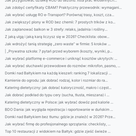
Jak przygotować działkę ROD do sezonu: lista prac wiosennych...
Jak zdobyć certyfikaty CBAM? Praktyczny przewodnik: wymagani...
Jak wybrać usługę RO e-Transport? Porównaj trasy, koszt, cza...
Jak zwiększyć plony w ROD bez chemii: 7 prostych trików z ko...
Jak zaplanować balkon w 3 strefy: relaks, jadalnia i rośliny...
Z jaką ulgą i jaką karą liczysz się w 2026? Checklista: obow...
Jak wdrożyć tanią strategię „zero waste” w firmie: 5 kroków ...
| „Prywatna szkoła: 7 pytań przed wyborem (koszty, wyniki, p...
Jak wybrać platformę e-commerce i uniknąć kosztów ukrytych: ...
Jak wybrać słuchawki przewodowe do rozmów: mikrofon, pasmo, ...
Domki nad Bałtykiem na każdą kieszeń: ranking 7 lokalizacji ...
Kamienie do ogrodu: jak dobrać rodzaj, kolor i rozmiar do ra...
Katering dietetyczny: jak dobrać kaloryczność, makro i częst...
Jak dobrać podkład do typu cery (sucha, tłusta, mieszana) i ...
Katering dietetyczny w Polsce: jak wybrać dowóz pod kalorie ...
BDO Dania: jak wygląda rejestracja i raportowanie w duńskim ...
Domki nad Bałtykiem bez tłumu: gdzie je znaleźć w 2026? Prze...
Jak wybrać firmę do profesjonalnego sprzątania: checklisty, ...
Top 10 restauracji z widokiem na Bałtyk: gdzie zjeść świeże ...