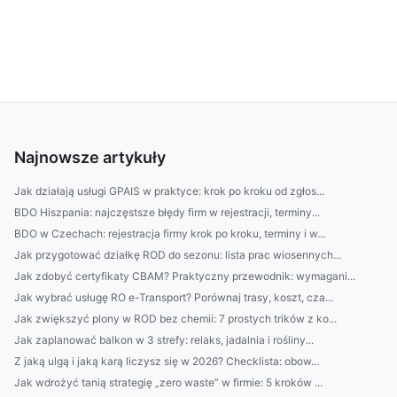
Najnowsze artykuły
Jak działają usługi GPAIS w praktyce: krok po kroku od zgłos...
BDO Hiszpania: najczęstsze błędy firm w rejestracji, terminy...
BDO w Czechach: rejestracja firmy krok po kroku, terminy i w...
Jak przygotować działkę ROD do sezonu: lista prac wiosennych...
Jak zdobyć certyfikaty CBAM? Praktyczny przewodnik: wymagani...
Jak wybrać usługę RO e-Transport? Porównaj trasy, koszt, cza...
Jak zwiększyć plony w ROD bez chemii: 7 prostych trików z ko...
Jak zaplanować balkon w 3 strefy: relaks, jadalnia i rośliny...
Z jaką ulgą i jaką karą liczysz się w 2026? Checklista: obow...
Jak wdrożyć tanią strategię „zero waste” w firmie: 5 kroków ...