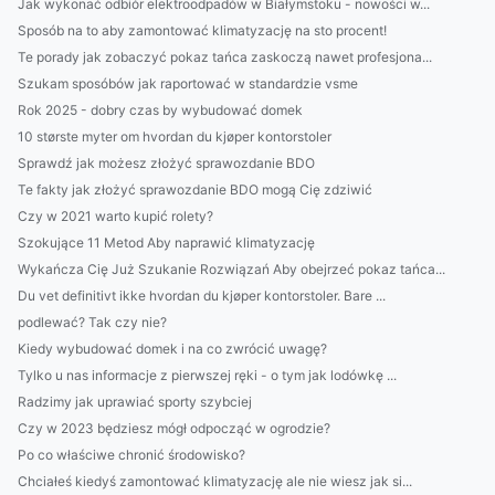
Jak wykonać odbiór elektroodpadów w Białymstoku - nowości w...
Sposób na to aby zamontować klimatyzację na sto procent!
Te porady jak zobaczyć pokaz tańca zaskoczą nawet profesjona...
Szukam sposóbów jak raportować w standardzie vsme
Rok 2025 - dobry czas by wybudować domek
10 største myter om hvordan du kjøper kontorstoler
Sprawdź jak możesz złożyć sprawozdanie BDO
Te fakty jak złożyć sprawozdanie BDO mogą Cię zdziwić
Czy w 2021 warto kupić rolety?
Szokujące 11 Metod Aby naprawić klimatyzację
Wykańcza Cię Już Szukanie Rozwiązań Aby obejrzeć pokaz tańca...
Du vet definitivt ikke hvordan du kjøper kontorstoler. Bare ...
podlewać? Tak czy nie?
Kiedy wybudować domek i na co zwrócić uwagę?
Tylko u nas informacje z pierwszej ręki - o tym jak lodówkę ...
Radzimy jak uprawiać sporty szybciej
Czy w 2023 będziesz mógł odpocząć w ogrodzie?
Po co właściwe chronić środowisko?
Chciałeś kiedyś zamontować klimatyzację ale nie wiesz jak si...