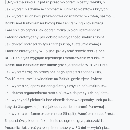
| „Prywatna szkoła: 7 pytań przed wyborem (koszty, wyniki, p...
Jak wybrać platformę e-commerce i uniknąć kosztów ukrytych: ...
Jak wybrać słuchawki przewodowe do rozmów: mikrofon, pasmo, ...
Domki nad Bałtykiem na każdą kieszeń: ranking 7 lokalizacji ...
Kamienie do ogrodu: jak dobrać rodzaj, kolor i rozmiar do ra...
Katering dietetyczny: jak dobrać kaloryczność, makro i częst...
Jak dobrać podkład do typu cery (sucha, tłusta, mieszana) i ...
Katering dietetyczny w Polsce: jak wybrać dowóz pod kalorie ...
BDO Dania: jak wygląda rejestracja i raportowanie w duńskim ...
Domki nad Bałtykiem bez tłumu: gdzie je znaleźć w 2026? Prze...
Jak wybrać firmę do profesjonalnego sprzątania: checklisty, ...
Top 10 restauracji z widokiem na Bałtyk: gdzie zjeść świeże ...
Jak wybrać najlepszy catering dietetyczny: kalorie, makro, m...
Jak dobrać ergonomiczne meble biurowe do pracy zdalnej: fote...
Jak wyczyścić piekarnik bez chemii: domowe sposoby krok po k...
Loty do Glasgow: najtaniej jak dotrzeć do centrum? Porównaj ...
Jak wybrać platformę e-commerce (Shopify, WooCommerce, Prest...
5 sposobów, jak dobrać kamienie do ogrodu: grys, otoczaki i ...
Poradnik: Jak założyć sklep internetowy w 30 dni — wybór pla...