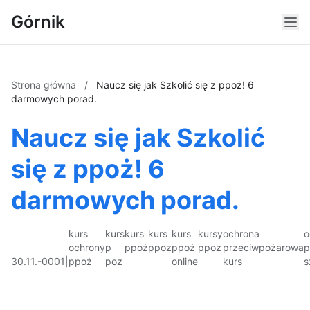
Górnik
Strona główna
/
Naucz się jak Szkolić się z ppoż! 6
darmowych porad.
Naucz się jak Szkolić
się z ppoż! 6
darmowych porad.
kurs
kurs
kurs
kurs
kurs
kursy
ochrona
o
ochrony
p
ppoż
ppoz
ppoż
ppoz
przeciwpożarowa
p
30.11.-0001
|
ppoż
poz
online
kurs
s