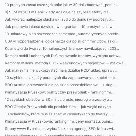
10 prostych zasad oszczędzania: jak w 30 dni zbudować „podus...
9) SEM vs SEO w Danii: kiedy Ads daje najszybsze efekty dla ...
Jak wybrać najlepsze słuchawki audio do domu i w podróży: pr...
Jak poprawić jakość dźwięku w nagraniach: 10 prostych ustawi...
10-minutowy plan oszczędzania: metoda „automatycznych przele...
CBAM rozporządzenie: co oznacza dla polskich firm? Obowiązki...
Kosmetyki do twarzy: 10 najlepszych kremów nawilżających 202...
Remont mebli kuchennych DIY: malowanie frontów, wymiana uchw...
Remonty w domu metodą DIY: 7 weekendowych projektów — malowa...
Jak maksymalnie wykorzystać małą działkę ROD: układ, uprawy,...
10 szybkich makijaży porannych dla zapracowanych kobiet — tr...
BDO Austria: przewodnik dla polskich przedsiębiorców — usług...
Klimatyzacja Pruszków: praktyczny przewodnik - ranking firm,...
12 szybkich obiadów w 30 minut: proste, niedrogie przepisy z...
BDO Grecja: Przewodnik dla polskich firm — jak wejść na ryne...
10 składników, które musisz znać w kosmetykach do twarzy i j...
Klimatyzacja w Pruszkowie: ranking firm, ceny montażu, opini...
Strony www Rybnik: jak wybrać lokalną agencję SEO, która zwi...
Montaż klimatyzacji w Piasecznie: kompletny przewodnik — kos...