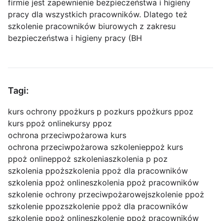
firmie jest zapewnienie bezpieczeństwa i higieny
pracy dla wszystkich pracowników. Dlatego też
szkolenie pracowników biurowych z zakresu
bezpieczeństwa i higieny pracy (BH
Tagi:
kurs ochrony ppoż
kurs p poz
kurs ppoż
kurs ppoz
kurs ppoż online
kursy ppoz
ochrona przeciwpożarowa kurs
ochrona przeciwpożarowa szkolenie
ppoż kurs
ppoż online
ppoż szkolenia
szkolenia p poz
szkolenia ppoż
szkolenia ppoż dla pracowników
szkolenia ppoż online
szkolenia ppoż pracowników
szkolenie ochrony przeciwpożarowej
szkolenie ppoż
szkolenie ppoz
szkolenie ppoż dla pracowników
szkolenie ppoż online
szkolenie ppoż pracowników