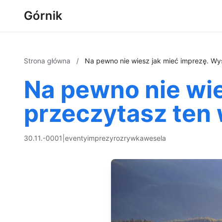
Górnik
Strona główna
/
Na pewno nie wiesz jak mieć imprezę. Wy
Na pewno nie wie
przeczytasz ten 
30.11.-0001
|
eventy
imprezy
rozrywka
wesela