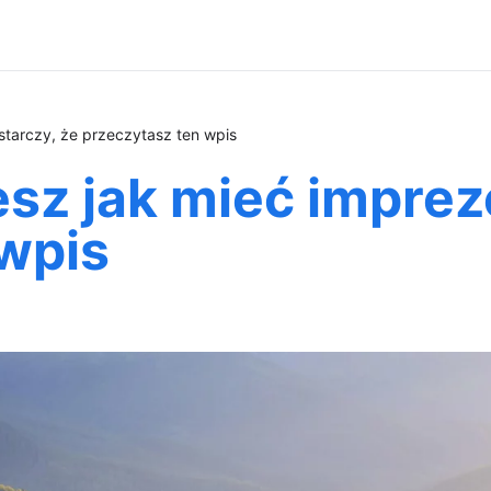
starczy, że przeczytasz ten wpis
sz jak mieć imprez
wpis