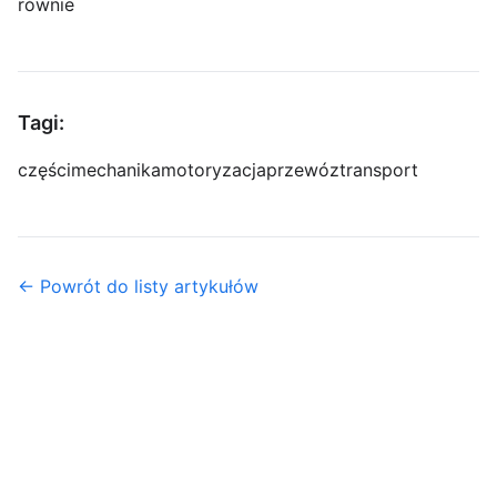
równie
Tagi:
części
mechanika
motoryzacja
przewóz
transport
← Powrót do listy artykułów