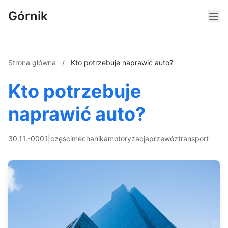
Górnik
Strona główna
/
Kto potrzebuje naprawić auto?
Kto potrzebuje
naprawić auto?
30.11.-0001
|
części
mechanika
motoryzacja
przewóz
transport