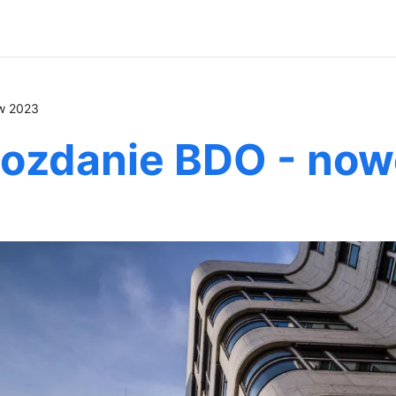
 w 2023
wozdanie BDO - now