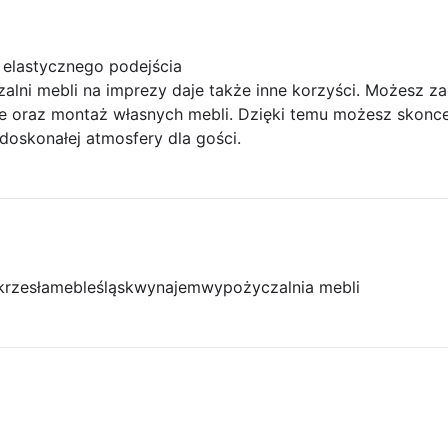
 elastycznego podejścia
alni mebli na imprezy daje także inne korzyści. Możesz za
e oraz montaż własnych mebli. Dzięki temu możesz skoncen
doskonałej atmosfery dla gości.
krzesła
meble
śląsk
wynajem
wypożyczalnia mebli