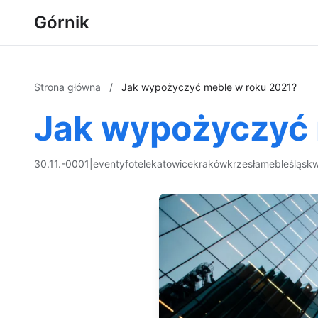
Górnik
Strona główna
/
Jak wypożyczyć meble w roku 2021?
Jak wypożyczyć 
30.11.-0001
|
eventy
fotele
katowice
kraków
krzesła
meble
śląsk