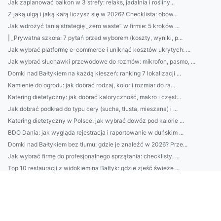
Jak zaplanować balkon w 3 strefy: relaks, jadalnia i rośliny...
Z jaką ulgą i jaką karą liczysz się w 2026? Checklista: obow...
Jak wdrożyć tanią strategię „zero waste” w firmie: 5 kroków ...
| „Prywatna szkoła: 7 pytań przed wyborem (koszty, wyniki, p...
Jak wybrać platformę e-commerce i uniknąć kosztów ukrytych: ...
Jak wybrać słuchawki przewodowe do rozmów: mikrofon, pasmo, ...
Domki nad Bałtykiem na każdą kieszeń: ranking 7 lokalizacji ...
Kamienie do ogrodu: jak dobrać rodzaj, kolor i rozmiar do ra...
Katering dietetyczny: jak dobrać kaloryczność, makro i częst...
Jak dobrać podkład do typu cery (sucha, tłusta, mieszana) i ...
Katering dietetyczny w Polsce: jak wybrać dowóz pod kalorie ...
BDO Dania: jak wygląda rejestracja i raportowanie w duńskim ...
Domki nad Bałtykiem bez tłumu: gdzie je znaleźć w 2026? Prze...
Jak wybrać firmę do profesjonalnego sprzątania: checklisty, ...
Top 10 restauracji z widokiem na Bałtyk: gdzie zjeść świeże ...
Jak wybrać najlepszy catering dietetyczny: kalorie, makro, m...
Jak dobrać ergonomiczne meble biurowe do pracy zdalnej: fote...
Jak wyczyścić piekarnik bez chemii: domowe sposoby krok po k...
Loty do Glasgow: najtaniej jak dotrzeć do centrum? Porównaj ...