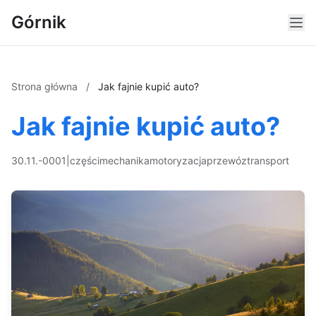
Górnik
Strona główna
/
Jak fajnie kupić auto?
Jak fajnie kupić auto?
30.11.-0001
|
części
mechanika
motoryzacja
przewóz
transport