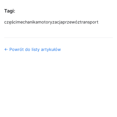
Tagi:
części
mechanika
motoryzacja
przewóz
transport
← Powrót do listy artykułów