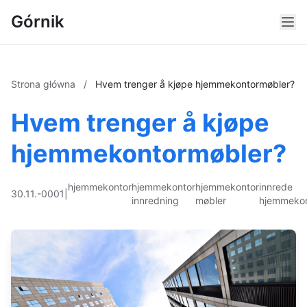
Górnik
Strona główna
/
Hvem trenger å kjøpe hjemmekontormøbler?
Hvem trenger å kjøpe
hjemmekontormøbler?
hjemmekontor
hjemmekontor
hjemmekontor
innrede
30.11.-0001
|
innredning
møbler
hjemmekon