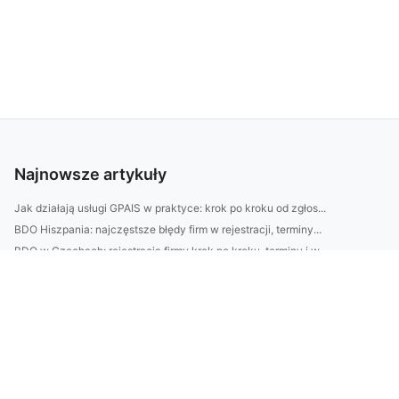
Najnowsze artykuły
Jak działają usługi GPAIS w praktyce: krok po kroku od zgłos...
BDO Hiszpania: najczęstsze błędy firm w rejestracji, terminy...
BDO w Czechach: rejestracja firmy krok po kroku, terminy i w...
Jak przygotować działkę ROD do sezonu: lista prac wiosennych...
Jak zdobyć certyfikaty CBAM? Praktyczny przewodnik: wymagani...
Jak wybrać usługę RO e-Transport? Porównaj trasy, koszt, cza...
Jak zwiększyć plony w ROD bez chemii: 7 prostych trików z ko...
Jak zaplanować balkon w 3 strefy: relaks, jadalnia i rośliny...
Z jaką ulgą i jaką karą liczysz się w 2026? Checklista: obow...